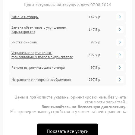
Цены актуальны на текущую дату 07.08.2026
Замена матрицы
1475 р
Замена объективов с улучшением
1475 р
характеристик
Чистка бинокля
975 р
Устранение вертикально-
5975 р
горизонтальных полос в видоискателе
Ремонт встроенного дальнометра
975 р
Исправление инверсии изображения
2975 р
Цены в прайс-листе указаны ориентировочные, без учета
стоимости запчастей.
Записывайтесь на бесплатную диагностику.
Мы проверим ваше устройство и укажем на неисправность.
Показать все услуги