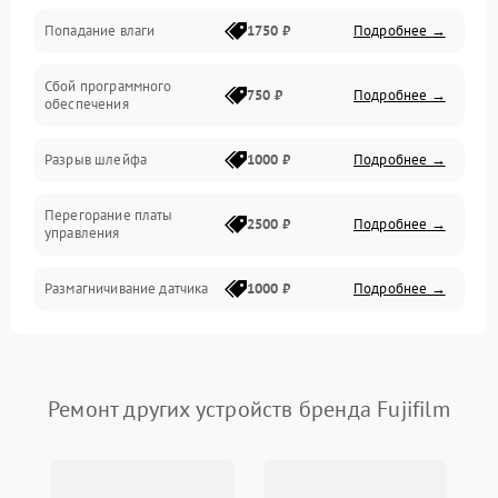
Попадание влаги
1750 ₽
Подробнее →
Управление
Сбой программного
Электропитание
750 ₽
Подробнее →
обеспечения
Корпус/Герметичность
Разрыв шлейфа
1000 ₽
Подробнее →
Электроника/Механические
Перегорание платы
2500 ₽
Подробнее →
управления
Электроника/Оптика
Размагничивание датчика
1000 ₽
Подробнее →
Поломка инфракрасного
1500 ₽
Подробнее →
датчика
Ремонт других устройств бренда Fujifilm
Неправильная передача
750 ₽
Подробнее →
цветов дисплея
Разрядка аккумулятора за