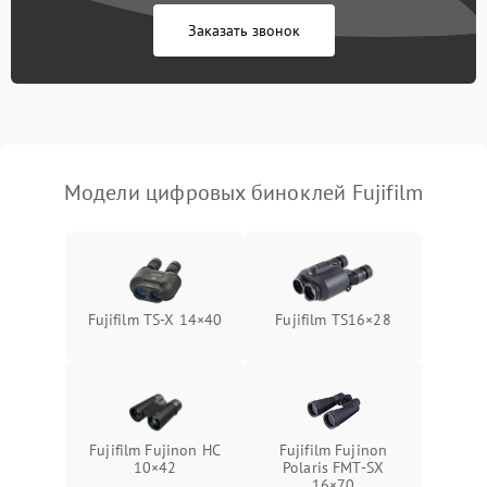
Заказать звонок
Перегрев устройства
1500 ₽
Подробнее →
Модели цифровых биноклей Fujifilm
Fujifilm TS‑X 14×40
Fujifilm TS16×28
Fujifilm Fujinon HC
Fujifilm Fujinon
10×42
Polaris FMT‑SX
16×70