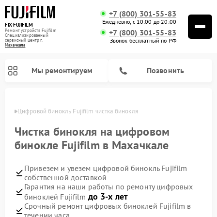
+7 (800) 301-55-83
Ежедневно, с 10:00 до 20:00
FIX-FUJIFILM
Ремонт устройств Fujifilm
+7 (800) 301-55-83
Специализированный
Звонок бесплатный по РФ
cервисный центр г.
Махачкала
Мы ремонтируем
Позвонить
чкале
Цифровой бинокль Fujifilm чистка бинокля
Чистка бинокля на цифровом
бинокле Fujifilm в Махачкале
Привезем и увезем цифровой бинокль Fujifilm
собственной доставкой
Гарантия на наши работы по ремонту цифровых
до 3-х лет
биноклей Fujifilm
Срочный ремонт цифровых биноклей Fujifilm в
течении часа