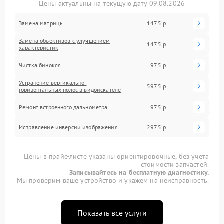
Цены актуальны на текущую дату 09.08.2026
Замена матрицы
1475 р
Замена объективов с улучшением
1475 р
характеристик
Чистка бинокля
975 р
Устранение вертикально-
5975 р
горизонтальных полос в видоискателе
Ремонт встроенного дальнометра
975 р
Исправление инверсии изображения
2975 р
Цены в прайс-листе указаны ориентировочные, без учета
стоимости запчастей.
Записывайтесь на бесплатную диагностику.
Мы проверим ваше устройство и укажем на неисправность.
Показать все услуги