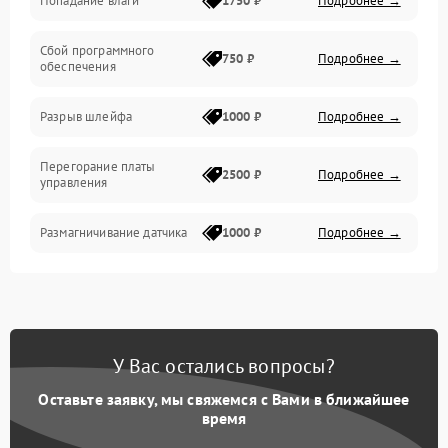
Попадание влаги
1750 ₽
Подробнее →
Управление
Сбой программного
Электропитание
750 ₽
Подробнее →
обеспечения
Корпус/Герметичность
Разрыв шлейфа
1000 ₽
Подробнее →
Электроника/Механические
Перегорание платы
2500 ₽
Подробнее →
управления
Электроника/Оптика
Размагничивание датчика
1000 ₽
Подробнее →
Поломка инфракрасного
1500 ₽
Подробнее →
датчика
Неправильная передача
750 ₽
Подробнее →
У Вас остались вопросы?
цветов дисплея
Оставьте заявку, мы свяжемся с Вами в ближайшее
Разрядка аккумулятора за
время
1000 ₽
Подробнее →
коркое время