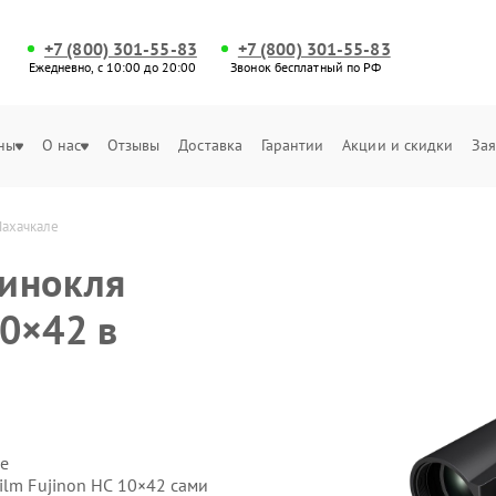
+7 (800) 301-55-83
+7 (800) 301-55-83
Ежедневно, с 10:00 до 20:00
Звонок бесплатный по РФ
ны
О нас
Отзывы
Доставка
Гарантии
Акции и скидки
Зая
Махачкале
бинокля
10×42 в
е
ilm Fujinon HC 10×42 сами