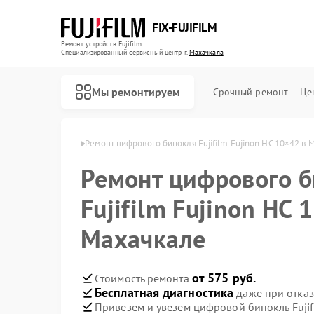
FIX-FUJIFILM
Ремонт устройств Fujifilm
Специализированный cервисный центр г.
Махачкала
Мы ремонтируем
Срочный ремонт
Це
ujifilm в Махачкале
Ремонт цифрового бинокля Fujifilm Fujinon HC 10×42 в 
Ремонт цифрового 
Ремонт фотоаппаратов Fujifilm
Fujifilm Fujinon HC 
Махачкале
от 575 руб.
Стоимость ремонта
Бесплатная диагностика
даже при отказ
Привезем и увезем цифровой бинокль Fujif