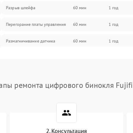
Разрыв шлейфа
60 мин
1 год
Перегорание платы управления
60 мин
1 год
Размагничивание датчика
60 мин
1 год
Поломка инфракрасного датчика
60 мин
1 год
Неправильная передача цветов
60 мин
1 год
дисплея
апы ремонта цифрового бинокля Fujif
Разрядка аккумулятора за коркое
60 мин
1 год
время
Перегрев устройства
60 мин
1 год
2. Консультация