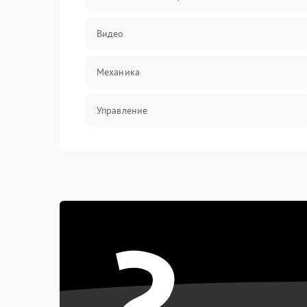
Видео
Механика
Управление
Электропитание
Корпус/Герметичность
?
Электроника/Механические
Электроника/Оптика