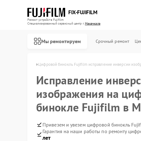
FIX-FUJIFILM
Ремонт устройств Fujifilm
Специализированный cервисный центр г.
Махачкала
Мы ремонтируем
Срочный ремонт
Це
ujifilm в Махачкале
Цифровой бинокль Fujifilm исправление инверсии изо
Исправление инвер
Ремонт фотоаппаратов Fujifilm
изображения на ци
бинокле Fujifilm в 
Привезем и увезем цифровой бинокль Fujif
Гарантия на наши работы по ремонту цифр
лет