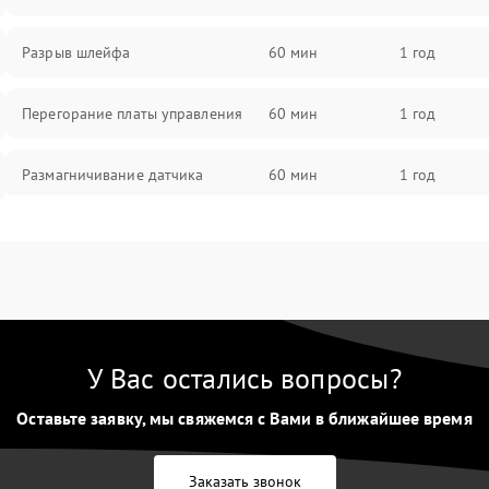
Разрыв шлейфа
60 мин
1 год
Перегорание платы управления
60 мин
1 год
Размагничивание датчика
60 мин
1 год
Поломка инфракрасного датчика
60 мин
1 год
Неправильная передача цветов
60 мин
1 год
дисплея
У Вас остались вопросы?
Разрядка аккумулятора за коркое
60 мин
1 год
время
Оставьте заявку, мы свяжемся с Вами в ближайшее время
Перегрев устройства
60 мин
1 год
Заказать звонок