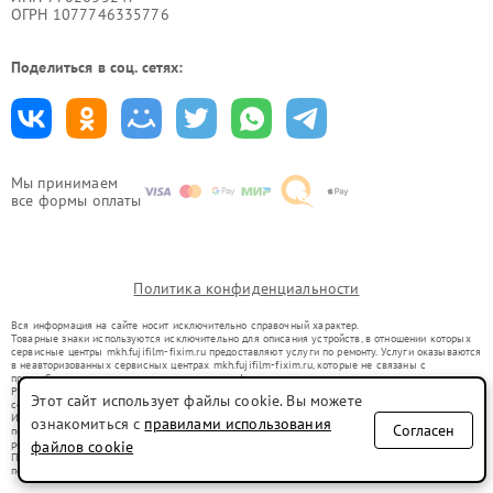
ОГРН 1077746335776
Поделиться в соц. сетях:
Мы принимаем
все формы оплаты
Политика конфиденциальности
Вся информация на сайте носит исключительно справочный характер.
Товарные знаки используются исключительно для описания устройств, в отношении которых
сервисные центры mkh.fujifilm-fixim.ru предоставляют услуги по ремонту. Услуги оказываются
в неавторизованных сервисных центрах mkh.fujifilm-fixim.ru, которые не связаны с
правообладателями товарных знаков или их официальными представителями.
Ремонт осуществляется для устройств, уже введенных в гражданский оборот в соответствии
Этот сайт использует файлы cookie. Вы можете
со статьей 1487 ГК РФ.
Использование товарных знаков не преследует цели индивидуализации услуг или введения
ознакомиться с
правилами использования
Согласен
потребителей в заблуждение, а служит для информирования о предоставляемых услугах по
ремонту техники указанных брендов.
файлов cookie
Представленная на сайте информация не является публичной офертой, определяемой
положениями Статьи 437(2) Гражданского кодекса РФ