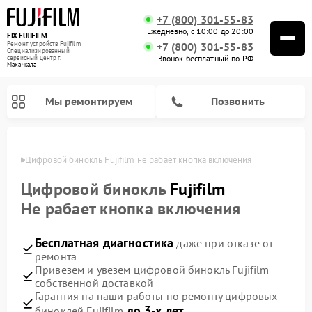
+7 (800) 301-55-83
Ежедневно, с 10:00 до 20:00
FIX-FUJIFILM
Ремонт устройств Fujifilm
+7 (800) 301-55-83
Специализированный
Звонок бесплатный по РФ
cервисный центр г.
Махачкала
Мы ремонтируем
Позвонить
чкале
Цифровой бинокль Fujifilm не рабает кнопка включения
Цифровой бинокль
Fujifilm
Не рабает кнопка включения
Бесплатная диагностика
даже при отказе от
ремонта
Привезем и увезем цифровой бинокль Fujifilm
собственной доставкой
Гарантия на наши работы по ремонту цифровых
до 3-х лет
биноклей Fujifilm