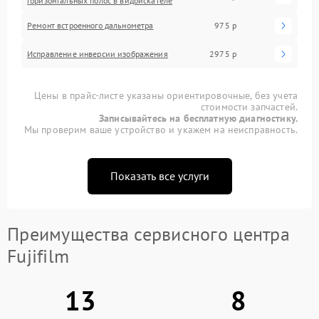
горизонтальных полос в видоискателе
Ремонт встроенного дальнометра
975 р
Исправление инверсии изображения
2975 р
Цены в прайс-листе указаны ориентировочные, без учета
стоимости запчастей.
Записывайтесь на бесплатную диагностику.
Мы проверим ваше устройство и укажем на неисправность.
Показать все услуги
Преимущества сервисного центра
Fujifilm
13
8