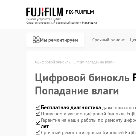
FIX-FUJIFILM
Ремонт устройств Fujifilm
Специализированный cервисный центр г.
Махачкала
Мы ремонтируем
Срочный ремонт
Це
ujifilm в Махачкале
Цифровой бинокль Fujifilm попадание влаги
Цифровой бинокль
Ремонт фотоаппаратов Fujifilm
Попадание влаги
Бесплатная диагностика
даже при отказ
Привезем и увезем цифровой бинокль Fujif
Гарантия на наши работы по ремонту цифр
лет
Срочный ремонт цифровых биноклей Fujifi