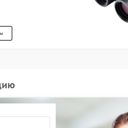
ны
цию