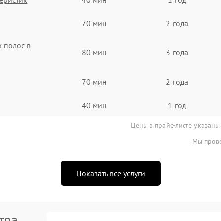
70 мин
2 года
 полос в
80 мин
3 года
70 мин
2 года
40 мин
1 год
Цены в прайс-листе указаны
Мы прове
Показать все услуги
тра