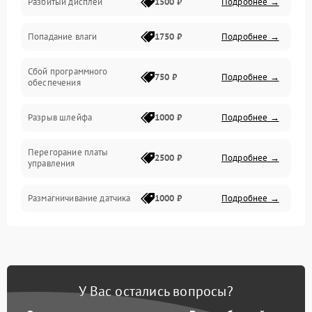
Разбитый дисплей
1500 ₽
Подробнее →
Механика
Попадание влаги
1750 ₽
Подробнее →
Управление
Сбой программного
Электропитание
750 ₽
Подробнее →
обеспечения
Корпус/Герметичность
Разрыв шлейфа
1000 ₽
Подробнее →
Электроника/Механические
Перегорание платы
2500 ₽
Подробнее →
управления
Электроника/Оптика
Размагничивание датчика
1000 ₽
Подробнее →
Поломка инфракрасного
1500 ₽
Подробнее →
датчика
Неправильная передача
750 ₽
Подробнее →
У Вас остались вопросы?
цветов дисплея