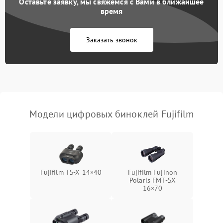
Оставьте заявку, мы свяжемся с Вами в ближайшее
Разрядка аккумулятора за
время
1000 ₽
Подробнее →
коркое время
Заказать звонок
Перегрев устройства
1500 ₽
Подробнее →
Модели цифровых биноклей Fujifilm
Fujifilm TS‑X 14×40
Fujifilm Fujinon
Polaris FMT‑SX
16×70