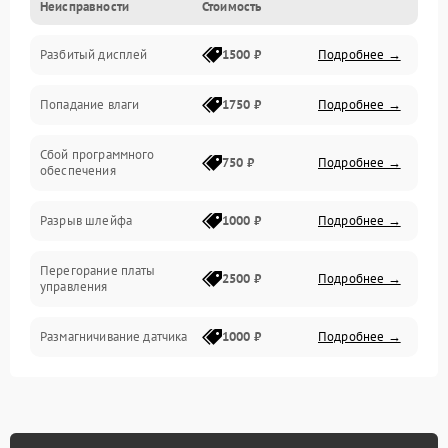
Неисправности
Стоимость
Видео
Разбитый дисплей
1500 ₽
Подробнее →
Механика
Попадание влаги
1750 ₽
Подробнее →
Управление
Сбой программного
Электропитание
750 ₽
Подробнее →
обеспечения
Корпус/Герметичность
Разрыв шлейфа
1000 ₽
Подробнее →
Электроника/Механические
Перегорание платы
2500 ₽
Подробнее →
управления
Электроника/Оптика
Размагничивание датчика
1000 ₽
Подробнее →
Поломка инфракрасного
1500 ₽
Подробнее →
датчика