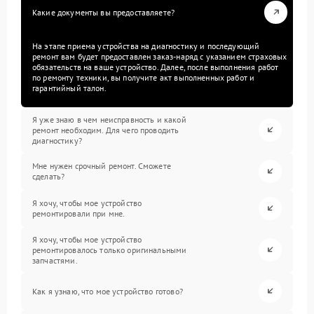
Какие документы вы предоставляете?
На этапе приема устройства на диагностику и последующий
ремонт вам будет предоставлен заказ-наряд с указанием страховых
обязательств на ваше устройство. Далее, после выполнения работ
по ремонту техники, вы получите акт выполненных работ и
гарантийный талон.
Я уже знаю в чем неисправность и какой
ремонт необходим. Для чего проводить
диагностику?
Мне нужен срочный ремонт. Сможете
сделать?
Я хочу, чтобы мое устройство
ремонтировали при мне.
Я хочу, чтобы мое устройство
ремонтировалось только оригинальными
запчастями.
Как я узнаю, что мое устройство готово?