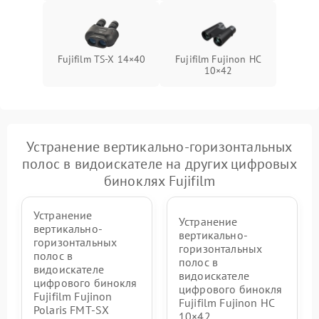
Fujifilm TS‑X 14×40
Fujifilm Fujinon HC
10×42
Устранение вертикально-горизонтальных
полос в видоискателе на других цифровых
биноклях Fujifilm
Устранение
Устранение
вертикально-
вертикально-
горизонтальных
горизонтальных
полос в
полос в
видоискателе
видоискателе
цифрового бинокля
цифрового бинокля
Fujifilm Fujinon
Fujifilm Fujinon HC
Polaris FMT‑SX
10×42