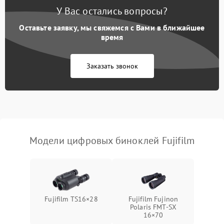
Неправильная передача
750 ₽
Подробнее →
У Вас остались вопросы?
цветов дисплея
Оставьте заявку, мы свяжемся с Вами в ближайшее
Разрядка аккумулятора за
время
1000 ₽
Подробнее →
коркое время
Заказать звонок
Перегрев устройства
1500 ₽
Подробнее →
Модели цифровых биноклей Fujifilm
Fujifilm TS16×28
Fujifilm Fujinon
Polaris FMT‑SX
16×70