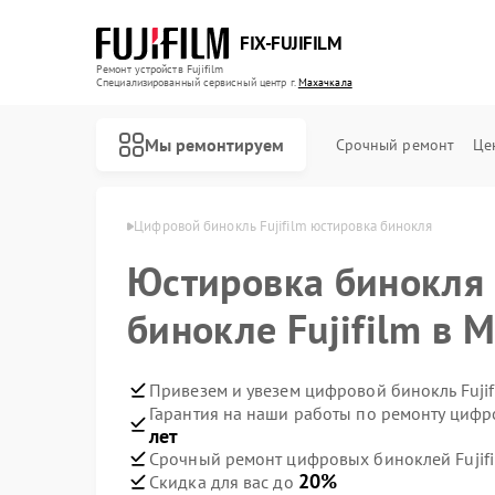
FIX-FUJIFILM
Ремонт устройств Fujifilm
Специализированный cервисный центр г.
Махачкала
Мы ремонтируем
Срочный ремонт
Це
ujifilm в Махачкале
Цифровой бинокль Fujifilm юстировка бинокля
Юстировка бинокля
Ремонт фотоаппаратов Fujifilm
бинокле Fujifilm в 
Привезем и увезем цифровой бинокль Fujif
Гарантия на наши работы по ремонту цифр
лет
Срочный ремонт цифровых биноклей Fujifi
20%
Скидка для вас до