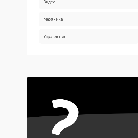
Видео
Механика
Управление
Электропитание
Корпус/Герметичность
?
Электроника/Механические
Электроника/Оптика