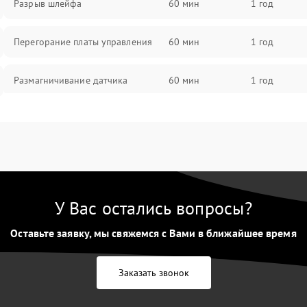
Разрыв шлейфа
60 мин
1 год
Перегорание платы управления
60 мин
1 год
Размагничивание датчика
60 мин
1 год
Поломка инфракрасного датчика
60 мин
1 год
Неправильная передача цветов
60 мин
1 год
дисплея
У Вас остались вопросы?
Разрядка аккумулятора за коркое
60 мин
1 год
время
Оставьте заявку, мы свяжемся с Вами в ближайшее время
Перегрев устройства
60 мин
1 год
Заказать звонок