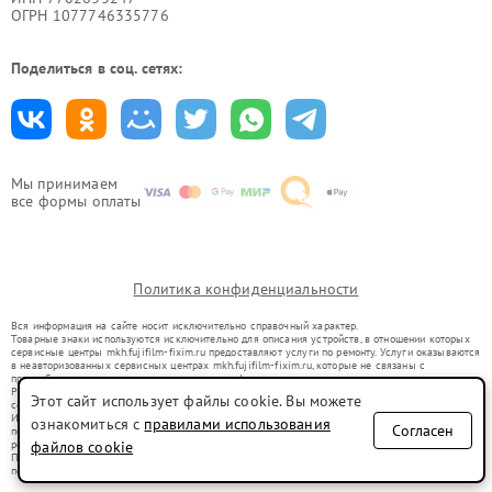
ОГРН 1077746335776
Поделиться в соц. сетях:
Мы принимаем
все формы оплаты
Политика конфиденциальности
Вся информация на сайте носит исключительно справочный характер.
Товарные знаки используются исключительно для описания устройств, в отношении которых
сервисные центры mkh.fujifilm-fixim.ru предоставляют услуги по ремонту. Услуги оказываются
в неавторизованных сервисных центрах mkh.fujifilm-fixim.ru, которые не связаны с
правообладателями товарных знаков или их официальными представителями.
Ремонт осуществляется для устройств, уже введенных в гражданский оборот в соответствии
Этот сайт использует файлы cookie. Вы можете
со статьей 1487 ГК РФ.
Использование товарных знаков не преследует цели индивидуализации услуг или введения
ознакомиться с
правилами использования
Согласен
потребителей в заблуждение, а служит для информирования о предоставляемых услугах по
ремонту техники указанных брендов.
файлов cookie
Представленная на сайте информация не является публичной офертой, определяемой
положениями Статьи 437(2) Гражданского кодекса РФ