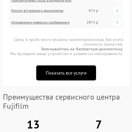
горизонтальных полос в видоискателе
Ремонт встроенного дальнометра
975 р
Исправление инверсии изображения
2975 р
Цены в прайс-листе указаны ориентировочные, без учета
стоимости запчастей.
Записывайтесь на бесплатную диагностику.
Мы проверим ваше устройство и укажем на неисправность.
Показать все услуги
Преимущества сервисного центра
Fujifilm
13
7