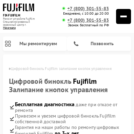
+7 (800) 301-55-83
Ежедневно, с 10:00 до 20:00
FIX-FUJIFILM
Ремонт устройств Fujifilm
+7 (800) 301-55-83
Специализированный
Звонок бесплатный по РФ
cервисный центр г.
Махачкала
Мы ремонтируем
Позвонить
чкале
Цифровой бинокль Fujifilm залипание кнопок управления
Цифровой бинокль
Fujifilm
Залипание кнопок управления
Бесплатная диагностика
даже при отказе от
ремонта
Привезем и увезем цифровой бинокль Fujifilm
собственной доставкой
Гарантия на наши работы по ремонту цифровых
до 3-х лет
биноклей Fujifilm