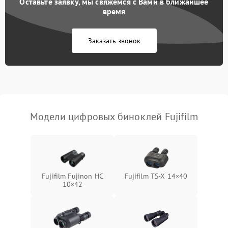
Оставьте заявку, мы свяжемся с Вами в ближайшее
Разрядка аккумулятора за
время
1000 ₽
Подробнее →
коркое время
Заказать звонок
Перегрев устройства
1500 ₽
Подробнее →
Модели цифровых биноклей Fujifilm
Fujifilm Fujinon HC
Fujifilm TS‑X 14×40
10×42