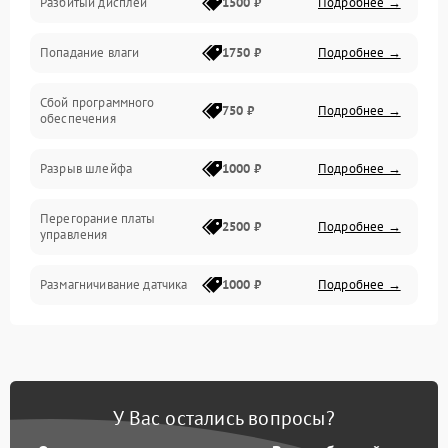
Разбитый дисплей
1500 ₽
Подробнее →
Механика
Попадание влаги
1750 ₽
Подробнее →
Управление
Сбой программного
Электропитание
750 ₽
Подробнее →
обеспечения
Корпус/Герметичность
Разрыв шлейфа
1000 ₽
Подробнее →
Электроника/Механические
Перегорание платы
2500 ₽
Подробнее →
управления
Электроника/Оптика
Размагничивание датчика
1000 ₽
Подробнее →
Поломка инфракрасного
1500 ₽
Подробнее →
датчика
Неправильная передача
750 ₽
Подробнее →
У Вас остались вопросы?
цветов дисплея