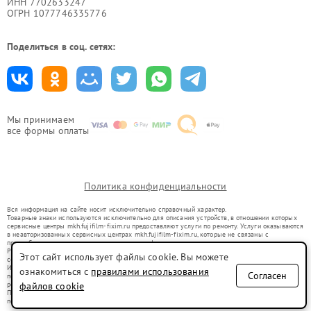
ИНН 7702633247
ОГРН 1077746335776
Поделиться в соц. сетях:
Мы принимаем
все формы оплаты
Политика конфиденциальности
Вся информация на сайте носит исключительно справочный характер.
Товарные знаки используются исключительно для описания устройств, в отношении которых
сервисные центры mkh.fujifilm-fixim.ru предоставляют услуги по ремонту. Услуги оказываются
в неавторизованных сервисных центрах mkh.fujifilm-fixim.ru, которые не связаны с
правообладателями товарных знаков или их официальными представителями.
Ремонт осуществляется для устройств, уже введенных в гражданский оборот в соответствии
Этот сайт использует файлы cookie. Вы можете
со статьей 1487 ГК РФ.
Использование товарных знаков не преследует цели индивидуализации услуг или введения
ознакомиться с
правилами использования
Согласен
потребителей в заблуждение, а служит для информирования о предоставляемых услугах по
ремонту техники указанных брендов.
файлов cookie
Представленная на сайте информация не является публичной офертой, определяемой
положениями Статьи 437(2) Гражданского кодекса РФ