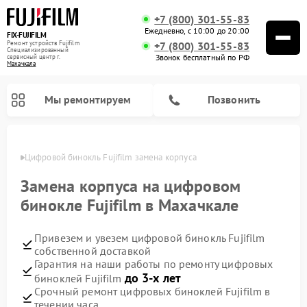
+7 (800) 301-55-83
Ежедневно, с 10:00 до 20:00
FIX-FUJIFILM
Ремонт устройств Fujifilm
+7 (800) 301-55-83
Специализированный
Звонок бесплатный по РФ
cервисный центр г.
Махачкала
Мы ремонтируем
Позвонить
чкале
Цифровой бинокль Fujifilm замена корпуса
Замена корпуса на цифровом
бинокле Fujifilm в Махачкале
Привезем и увезем цифровой бинокль Fujifilm
собственной доставкой
Гарантия на наши работы по ремонту цифровых
до 3-х лет
биноклей Fujifilm
Срочный ремонт цифровых биноклей Fujifilm в
течении часа