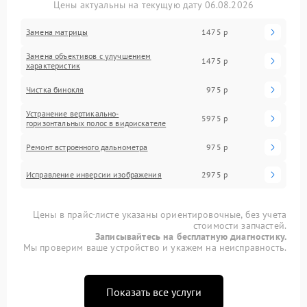
Цены актуальны на текущую дату 06.08.2026
Замена матрицы
1475 р
Замена объективов с улучшением
1475 р
характеристик
Чистка бинокля
975 р
Устранение вертикально-
5975 р
горизонтальных полос в видоискателе
Ремонт встроенного дальнометра
975 р
Исправление инверсии изображения
2975 р
Цены в прайс-листе указаны ориентировочные, без учета
стоимости запчастей.
Записывайтесь на бесплатную диагностику.
Мы проверим ваше устройство и укажем на неисправность.
Показать все услуги