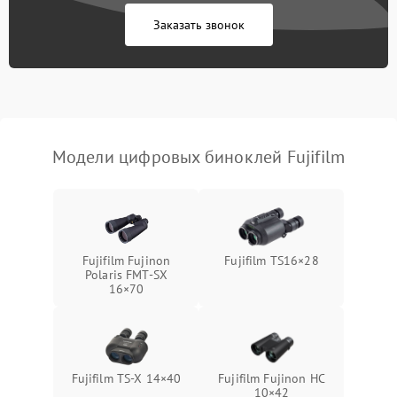
Заказать звонок
Перегрев устройства
1500 ₽
Подробнее →
Модели цифровых биноклей Fujifilm
Fujifilm Fujinon
Fujifilm TS16×28
Polaris FMT‑SX
16×70
Fujifilm TS‑X 14×40
Fujifilm Fujinon HC
10×42