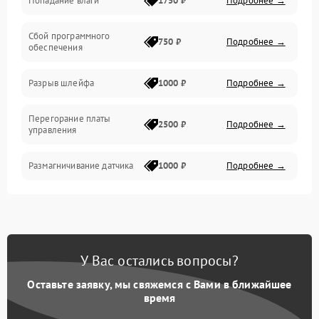
Попадание влаги
1750 ₽
Подробнее →
Управление
Сбой программного
Электропитание
750 ₽
Подробнее →
обеспечения
Корпус/Герметичность
Разрыв шлейфа
1000 ₽
Подробнее →
Электроника/Механические
Перегорание платы
2500 ₽
Подробнее →
управления
Электроника/Оптика
Размагничивание датчика
1000 ₽
Подробнее →
Поломка инфракрасного
1500 ₽
Подробнее →
датчика
Неправильная передача
750 ₽
Подробнее →
У Вас остались вопросы?
цветов дисплея
Оставьте заявку, мы свяжемся с Вами в ближайшее
Разрядка аккумулятора за
время
1000 ₽
Подробнее →
коркое время