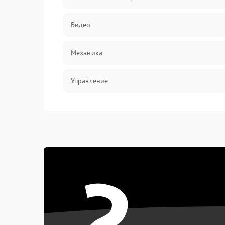
Видео
Механика
Управление
Электропитание
Корпус/Герметичность
?
Электроника/Механические
Электроника/Оптика