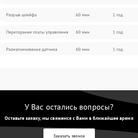
Разрыв шлейфа
60 мин
1 год
Перегорание платы управления
60 мин
1 год
Размагничивание датчика
60 мин
1 год
Поломка инфракрасного датчика
60 мин
1 год
Неправильная передача цветов
60 мин
1 год
дисплея
У Вас остались вопросы?
Разрядка аккумулятора за коркое
60 мин
1 год
время
Оставьте заявку, мы свяжемся с Вами в ближайшее время
Перегрев устройства
60 мин
1 год
Заказать звонок