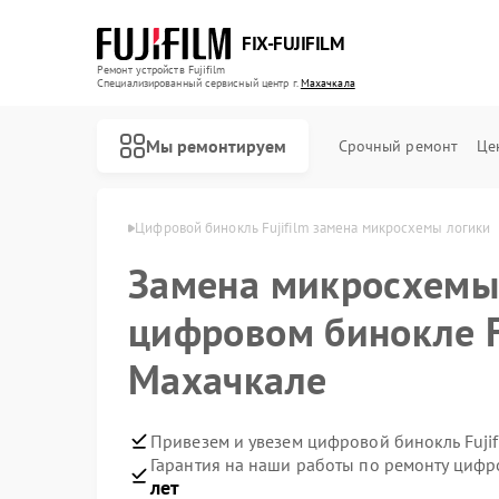
FIX-FUJIFILM
Ремонт устройств Fujifilm
Специализированный cервисный центр г.
Махачкала
Мы ремонтируем
Срочный ремонт
Це
ujifilm в Махачкале
Цифровой бинокль Fujifilm замена микросхемы логики
Замена микросхемы
Ремонт фотоаппаратов Fujifilm
цифровом бинокле Fu
Махачкале
Привезем и увезем цифровой бинокль Fujif
Гарантия на наши работы по ремонту цифр
лет