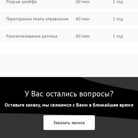
Разрыв шлейфа
60 мин
1 год
Перегорание платы управления
60 мин
1 год
Размагничивание датчика
60 мин
1 год
Поломка инфракрасного датчика
60 мин
1 год
Неправильная передача цветов
60 мин
1 год
дисплея
У Вас остались вопросы?
Разрядка аккумулятора за коркое
60 мин
1 год
время
Оставьте заявку, мы свяжемся с Вами в ближайшее время
Перегрев устройства
60 мин
1 год
Заказать звонок