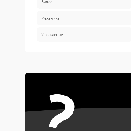
Видео
Механика
Управление
Электропитание
Корпус/Герметичность
?
Электроника/Механические
Электроника/Оптика