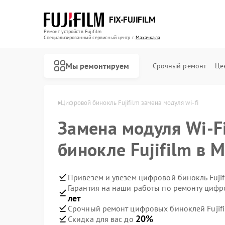
FIX-FUJIFILM
Ремонт устройств Fujifilm
Специализированный cервисный центр г.
Махачкала
Мы ремонтируем
Срочный ремонт
Це
ujifilm в Махачкале
Цифровой бинокль Fujifilm замена модуля wi-fi
Замена модуля Wi-F
Ремонт фотоаппаратов Fujifilm
бинокле Fujifilm в 
Привезем и увезем цифровой бинокль Fujif
Гарантия на наши работы по ремонту цифр
лет
Срочный ремонт цифровых биноклей Fujifi
20%
Скидка для вас до