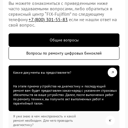
Вы можете ознакомиться с приведенными ниже
часто задаваемыми вопросами, либо обратиться в
сервисный центр “FIX-Fujifilm” по следующему
телефону
+7 (800) 301-55-83
если не нашли ответ на
свой вопрос.
Общие вопросы
Вопросы по ремонту цифровых биноклей
Какие документы вы предоставляете?
На этапе приема устройства на диагностику и последующий
ремонт вам будет предоставлен заказ-наряд с указанием страховых
обязательств на ваше устройство. Далее, после выполнения работ
по ремонту техники, вы получите акт выполненных работ и
гарантийный талон.
Я уже знаю в чем неисправность и какой
ремонт необходим. Для чего проводить
диагностику?