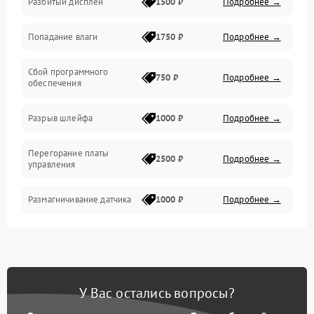
Разбитый дисплей
1500 ₽
Подробнее →
Механика
Попадание влаги
1750 ₽
Подробнее →
Управление
Сбой программного
Электропитание
750 ₽
Подробнее →
обеспечения
Корпус/Герметичность
Разрыв шлейфа
1000 ₽
Подробнее →
Электроника/Механические
Перегорание платы
2500 ₽
Подробнее →
управления
Электроника/Оптика
Размагничивание датчика
1000 ₽
Подробнее →
Поломка инфракрасного
1500 ₽
Подробнее →
датчика
Неправильная передача
750 ₽
Подробнее →
У Вас остались вопросы?
цветов дисплея