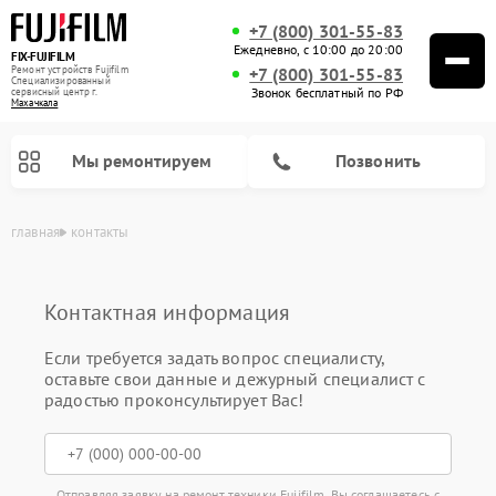
+7 (800) 301-55-83
Ежедневно, с 10:00 до 20:00
FIX-FUJIFILM
Ремонт устройств Fujifilm
+7 (800) 301-55-83
Специализированный
Звонок бесплатный по РФ
cервисный центр г.
Махачкала
Мы ремонтируем
Позвонить
главная
контакты
Контактная информация
Ремонт цифровых биноклей Fujifilm
Если требуется задать вопрос специалисту,
оставьте свои данные и дежурный специалист с
радостью проконсультирует Вас!
Отправляя заявку на ремонт техники Fujifilm, Вы соглашаетесь с