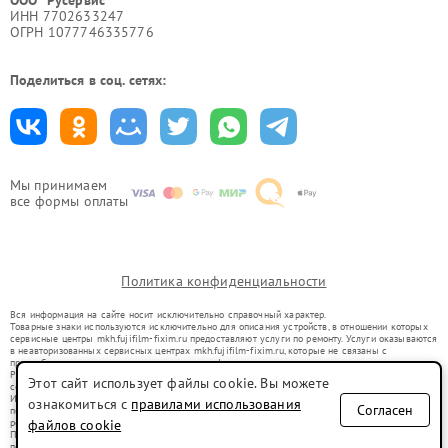
ИНН 7702633247
ОГРН 1077746335776
Поделиться в соц. сетях:
Мы принимаем
все формы оплаты
Политика конфиденциальности
Вся информация на сайте носит исключительно справочный характер.
Товарные знаки используются исключительно для описания устройств, в отношении которых
сервисные центры mkh.fujifilm-fixim.ru предоставляют услуги по ремонту. Услуги оказываются
в неавторизованных сервисных центрах mkh.fujifilm-fixim.ru, которые не связаны с
правообладателями товарных знаков или их официальными представителями.
Ремонт осуществляется для устройств, уже введенных в гражданский оборот в соответствии
Этот сайт использует файлы cookie. Вы можете
со статьей 1487 ГК РФ.
Использование товарных знаков не преследует цели индивидуализации услуг или введения
ознакомиться с
правилами использования
Согласен
потребителей в заблуждение, а служит для информирования о предоставляемых услугах по
ремонту техники указанных брендов.
файлов cookie
Представленная на сайте информация не является публичной офертой, определяемой
положениями Статьи 437(2) Гражданского кодекса РФ