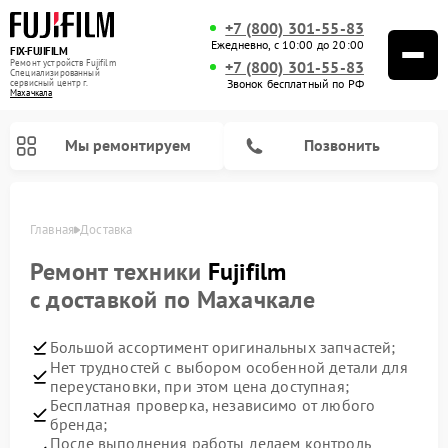
+7 (800) 301-55-83
Ежедневно, с 10:00 до 20:00
FIX-FUJIFILM
Ремонт устройств Fujifilm
+7 (800) 301-55-83
Специализированный
Звонок бесплатный по РФ
cервисный центр г.
Махачкала
Мы ремонтируем
Позвонить
Главная
Доставка
Ремонт техники
Fujifilm
с доставкой по Махачкале
Ремонт цифровых биноклей Fujifilm
Большой ассортимент оригинальных запчастей;
Нет трудностей с выбором особенной детали для
переустановки, при этом цена доступная;
Бесплатная проверка, независимо от любого
бренда;
После выполнения работы делаем контроль