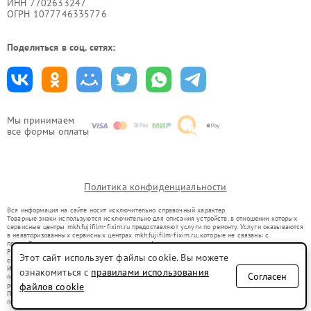
ИНН 7702633247
ОГРН 1077746335776
Поделиться в соц. сетях:
Мы принимаем
все формы оплаты
Политика конфиденциальности
Вся информация на сайте носит исключительно справочный характер.
Товарные знаки используются исключительно для описания устройств, в отношении которых
сервисные центры mkh.fujifilm-fixim.ru предоставляют услуги по ремонту. Услуги оказываются
в неавторизованных сервисных центрах mkh.fujifilm-fixim.ru, которые не связаны с
правообладателями товарных знаков или их официальными представителями.
Ремонт осуществляется для устройств, уже введенных в гражданский оборот в соответствии
Этот сайт использует файлы cookie. Вы можете
со статьей 1487 ГК РФ.
Использование товарных знаков не преследует цели индивидуализации услуг или введения
ознакомиться с
правилами использования
Согласен
потребителей в заблуждение, а служит для информирования о предоставляемых услугах по
ремонту техники указанных брендов.
файлов cookie
Представленная на сайте информация не является публичной офертой, определяемой
положениями Статьи 437(2) Гражданского кодекса РФ