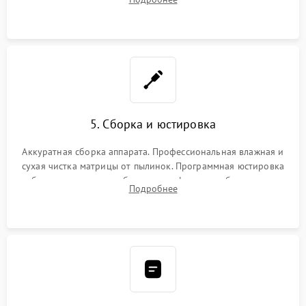
автофокуса. Восстановление геометрии тубуса объектива
при заклинивании.
5. Сборка и юстировка
Аккуратная сборка аппарата. Профессиональная влажная и
сухая чистка матрицы от пылинок. Программная юстировка
рабочего отрезка, калибровка автофокуса, стабилизатора и
Подробнее
экспозамера с помощью сервисного ПО.