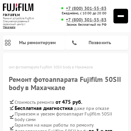
+7 (800) 301-55-83
Ежедневно, с 10:00 до 20:00
FIX-FUJIFILM
Ремонт устройств Fujifilm
+7 (800) 301-55-83
Специализированный
Звонок бесплатный по РФ
cервисный центр г.
Махачкала
Мы ремонтируем
Позвонить
е
Ремонт фотоаппарата Fujifilm 50SII body в Махачкале
Ремонт фотоаппарата Fujifilm 50SII
body в Махачкале
Ремонт цифровых биноклей Fujifilm
от 475 руб.
Стоимость ремонта
Бесплатная диагностика
даже при отказе
Привезем и увезем фотоаппарат Fujifilm 50SII
body сами
Гарантия на наши работы по ремонту
до 3-х лет
фотоаппаратов Fujifilm 50SII body