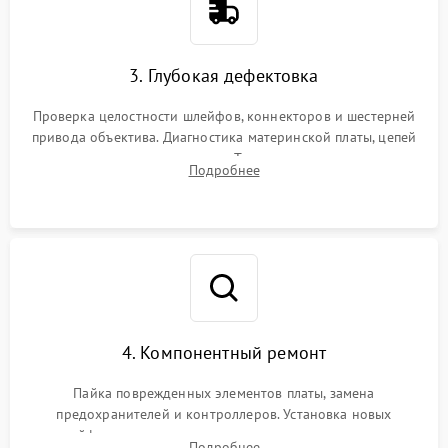
3. Глубокая дефектовка
Проверка целостности шлейфов, коннекторов и шестерней
привода объектива. Диагностика материнской платы, цепей
питания и картоприемника. Тестирование механизма
Подробнее
затвора и блока внутрикамерной стабилизации.
4. Компонентный ремонт
Пайка поврежденных элементов платы, замена
предохранителей и контроллеров. Установка новых
шлейфов, дисплея, механизма затвора или двигателя
Подробнее