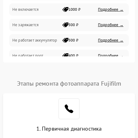
Не включается
1000 ₽
Подробнее →
Проблемы с картами памяти
Не заряжается
500 ₽
Подробнее →
Объективы
Не работает аккумулятор
500 ₽
Подробнее →
Программные сбои
Не работает порт
400 ₽
Подробнее →
Коммуникации и интерфейсы
Сломана матрица
800 ₽
Подробнее →
Этапы ремонта фотоаппарата Fujifilm
1. Первичная диагностика