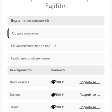
Fujifilm
Виды неисправностей
Общие поломки
Механические повреждения
Проблемы с объективом
Неисправности
Стоимость
Электронные ошибки
Выключается
800 ₽
Подробнее →
Механические проблемы
Глючит
500 ₽
Подробнее →
Матрица и оптика
Залит
600 ₽
Подробнее →
Питание и питание цепей