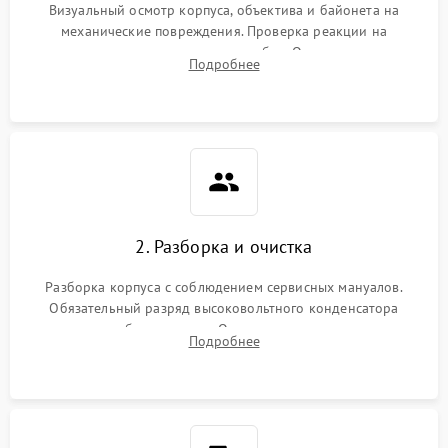
Визуальный осмотр корпуса, объектива и байонета на
механические повреждения. Проверка реакции на
включение, считывание кодов ошибок. Оценка состояния
Подробнее
матрицы и затвора, проверка работы автофокуса и вспышки.
2. Разборка и очистка
Разборка корпуса с соблюдением сервисных мануалов.
Обязательный разряд высоковольтного конденсатора
вспышки для безопасности. Очистка внутренних узлов от
Подробнее
пыли, песка и следов влаги с помощью спецсредств.