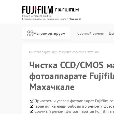
FIX-FUJIFILM
Ремонт устройств Fujifilm
Специализированный cервисный центр г.
Махачкала
Мы ремонтируем
Срочный ремонт
Це
ujifilm в Махачкале
Фотоаппарат Fujifilm чистка ccd/cmos матрицы
Чистка CCD/CMOS м
Ремонт цифровых биноклей Fujifilm
фотоаппарате Fujifi
Махачкале
Привезем и увезем фотоаппарат Fujifilm с
Гарантия на наши работы по ремонту фотоа
Срочный ремонт фотоаппаратов Fujifilm в 