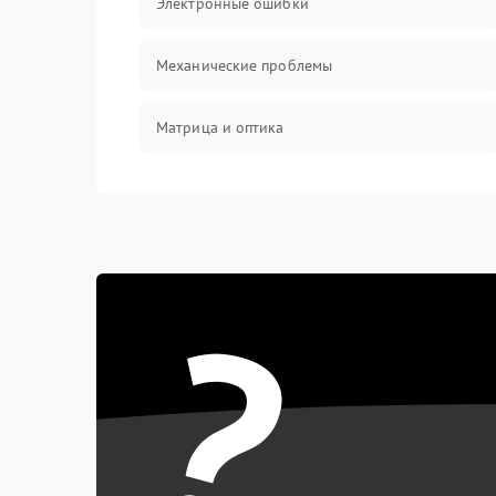
Электронные ошибки
Механические проблемы
Матрица и оптика
Питание и питание цепей
Проблемы с картами памяти
?
Объективы
Программные сбои
Коммуникации и интерфейсы