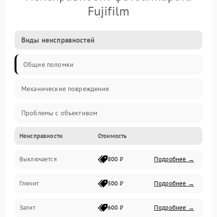
Fujifilm
Виды неисправностей
Общие поломки
Механические повреждения
Проблемы с объективом
Неисправности
Стоимость
Электронные ошибки
Выключается
800 ₽
Подробнее →
Механические проблемы
Глючит
500 ₽
Подробнее →
Матрица и оптика
Залит
600 ₽
Подробнее →
Питание и питание цепей