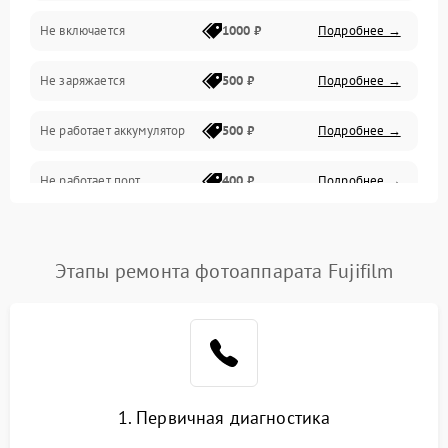
Не включается
1000 ₽
Подробнее →
Проблемы с картами памяти
Не заряжается
500 ₽
Подробнее →
Объективы
Не работает аккумулятор
500 ₽
Подробнее →
Программные сбои
Не работает порт
400 ₽
Подробнее →
Коммуникации и интерфейсы
Сломана матрица
800 ₽
Подробнее →
Этапы ремонта фотоаппарата Fujifilm
1. Первичная диагностика