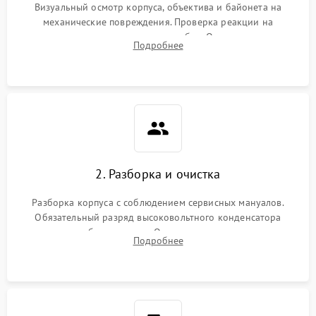
Визуальный осмотр корпуса, объектива и байонета на
механические повреждения. Проверка реакции на
включение, считывание кодов ошибок. Оценка состояния
Подробнее
матрицы и затвора, проверка работы автофокуса и вспышки.
2. Разборка и очистка
Разборка корпуса с соблюдением сервисных мануалов.
Обязательный разряд высоковольтного конденсатора
вспышки для безопасности. Очистка внутренних узлов от
Подробнее
пыли, песка и следов влаги с помощью спецсредств.