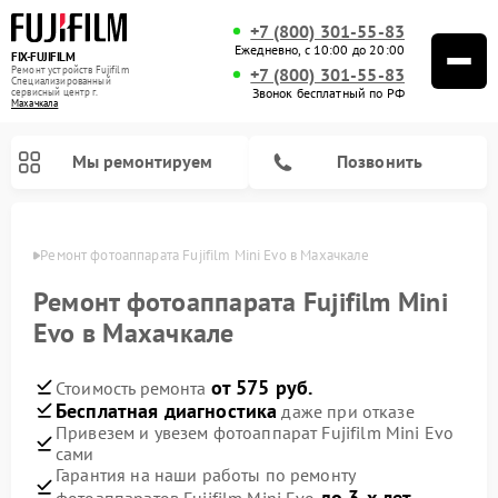
+7 (800) 301-55-83
Ежедневно, с 10:00 до 20:00
FIX-FUJIFILM
Ремонт устройств Fujifilm
+7 (800) 301-55-83
Специализированный
Звонок бесплатный по РФ
cервисный центр г.
Махачкала
Мы ремонтируем
Позвонить
чкале
Ремонт фотоаппарата Fujifilm Mini Evo в Махачкале
Ремонт фотоаппарата Fujifilm Mini
Evo в Махачкале
Ремонт цифровых биноклей Fujifilm
от 575 руб.
Стоимость ремонта
Бесплатная диагностика
даже при отказе
Привезем и увезем фотоаппарат Fujifilm Mini Evo
сами
Гарантия на наши работы по ремонту
до 3-х лет
фотоаппаратов Fujifilm Mini Evo