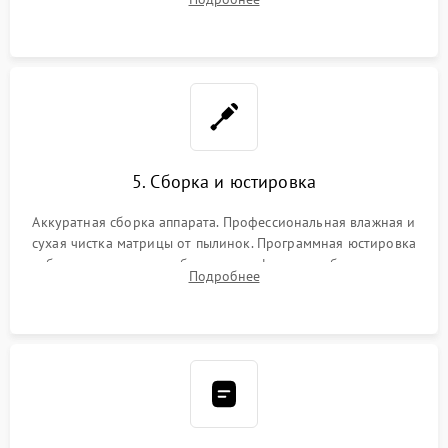
автофокуса. Восстановление геометрии тубуса объектива
при заклинивании.
5. Сборка и юстировка
Аккуратная сборка аппарата. Профессиональная влажная и
сухая чистка матрицы от пылинок. Программная юстировка
рабочего отрезка, калибровка автофокуса, стабилизатора и
Подробнее
экспозамера с помощью сервисного ПО.