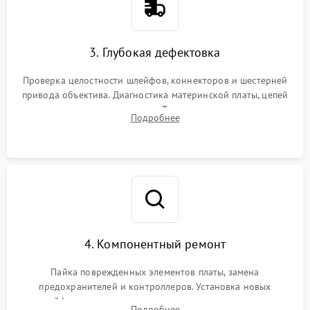
3. Глубокая дефектовка
Проверка целостности шлейфов, коннекторов и шестерней
привода объектива. Диагностика материнской платы, цепей
питания и картоприемника. Тестирование механизма
Подробнее
затвора и блока внутрикамерной стабилизации.
4. Компонентный ремонт
Пайка поврежденных элементов платы, замена
предохранителей и контроллеров. Установка новых
шлейфов, дисплея, механизма затвора или двигателя
Подробнее