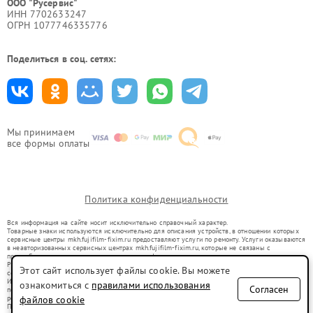
ООО "Русервис"
ИНН 7702633247
ОГРН 1077746335776
Поделиться в соц. сетях:
Мы принимаем
все формы оплаты
Политика конфиденциальности
Вся информация на сайте носит исключительно справочный характер.
Товарные знаки используются исключительно для описания устройств, в отношении которых
сервисные центры mkh.fujifilm-fixim.ru предоставляют услуги по ремонту. Услуги оказываются
в неавторизованных сервисных центрах mkh.fujifilm-fixim.ru, которые не связаны с
правообладателями товарных знаков или их официальными представителями.
Ремонт осуществляется для устройств, уже введенных в гражданский оборот в соответствии
Этот сайт использует файлы cookie. Вы можете
со статьей 1487 ГК РФ.
Использование товарных знаков не преследует цели индивидуализации услуг или введения
ознакомиться с
правилами использования
Согласен
потребителей в заблуждение, а служит для информирования о предоставляемых услугах по
ремонту техники указанных брендов.
файлов cookie
Представленная на сайте информация не является публичной офертой, определяемой