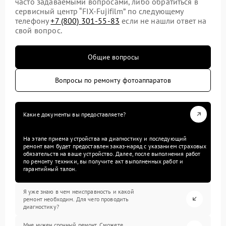
часто задаваемыми вопросами, либо обратиться в
сервисный центр “FIX-Fujifilm” по следующему
телефону
+7 (800) 301-55-83
если не нашли ответ на
свой вопрос.
Общие вопросы
Вопросы по ремонту фотоаппаратов
Какие документы вы предоставляете?
На этапе приема устройства на диагностику и последующий
ремонт вам будет предоставлен заказ-наряд с указанием страховых
обязательств на ваше устройство. Далее, после выполнения работ
по ремонту техники, вы получите акт выполненных работ и
гарантийный талон.
Я уже знаю в чем неисправность и какой
ремонт необходим. Для чего проводить
диагностику?
Мне нужен срочный ремонт. Сможете