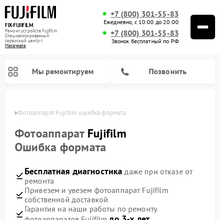
+7 (800) 301-55-83
Ежедневно, с 10:00 до 20:00
FIX-FUJIFILM
Ремонт устройств Fujifilm
+7 (800) 301-55-83
Специализированный
Звонок бесплатный по РФ
cервисный центр г.
Махачкала
Мы ремонтируем
Позвонить
чкале
Фотоаппарат Fujifilm ошибка формата
Фотоаппарат
Fujifilm
Ошибка формата
Ремонт цифровых биноклей Fujifilm
Бесплатная диагностика
даже при отказе от
ремонта
Привезем и увезем фотоаппарат Fujifilm
собственной доставкой
Гарантия на наши работы по ремонту
до 3-х лет
фотоаппаратов Fujifilm