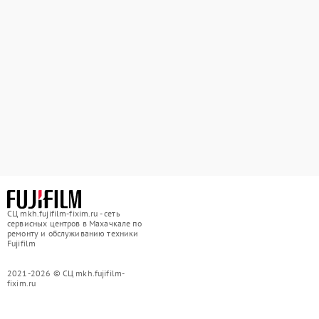
СЦ mkh.fujifilm-fixim.ru - сеть
сервисных центров в Махачкале по
ремонту и обслуживанию техники
Fujifilm
2021-2026 © СЦ mkh.fujifilm-
fixim.ru