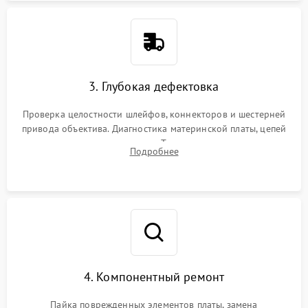
3. Глубокая дефектовка
Проверка целостности шлейфов, коннекторов и шестерней
привода объектива. Диагностика материнской платы, цепей
питания и картоприемника. Тестирование механизма
Подробнее
затвора и блока внутрикамерной стабилизации.
4. Компонентный ремонт
Пайка поврежденных элементов платы, замена