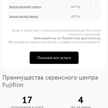
Замена передней панели
2675 р
Замена задней панели
2075 р
Цены в прайс-листе указаны ориентировочные, без учета
стоимости запчастей.
Записывайтесь на бесплатную диагностику.
Мы проверим ваше устройство и укажем на неисправность.
Показать все услуги
Преимущества сервисного центра
Fujifilm
17
4
сотрудников в штате
лет на рынке