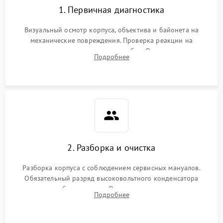
1. Первичная диагностика
Визуальный осмотр корпуса, объектива и байонета на
механические повреждения. Проверка реакции на
включение, считывание кодов ошибок. Оценка состояния
Подробнее
матрицы и затвора, проверка работы автофокуса и вспышки.
2. Разборка и очистка
Разборка корпуса с соблюдением сервисных мануалов.
Обязательный разряд высоковольтного конденсатора
вспышки для безопасности. Очистка внутренних узлов от
Подробнее
пыли, песка и следов влаги с помощью спецсредств.