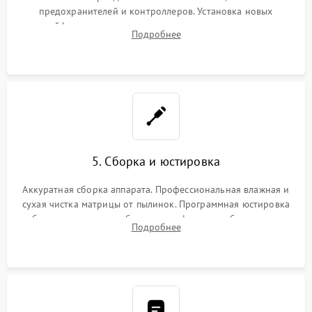
предохранителей и контроллеров. Установка новых
шлейфов, дисплея, механизма затвора или двигателя
Подробнее
автофокуса. Восстановление геометрии тубуса объектива
при заклинивании.
5. Сборка и юстировка
Аккуратная сборка аппарата. Профессиональная влажная и
сухая чистка матрицы от пылинок. Программная юстировка
рабочего отрезка, калибровка автофокуса, стабилизатора и
Подробнее
экспозамера с помощью сервисного ПО.