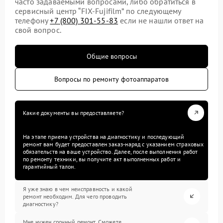
часто задаваемыми вопросами, либо обратиться в
сервисный центр “FIX-Fujifilm” по следующему
телефону
+7 (800) 301-55-83
если не нашли ответ на
свой вопрос.
Общие вопросы
Вопросы по ремонту фотоаппаратов
Какие документы вы предоставляете?
На этапе приема устройства на диагностику и последующий
ремонт вам будет предоставлен заказ-наряд с указанием страховых
обязательств на ваше устройство. Далее, после выполнения работ
по ремонту техники, вы получите акт выполненных работ и
гарантийный талон.
Я уже знаю в чем неисправность и какой
ремонт необходим. Для чего проводить
диагностику?
Мне нужен срочный ремонт. Сможете