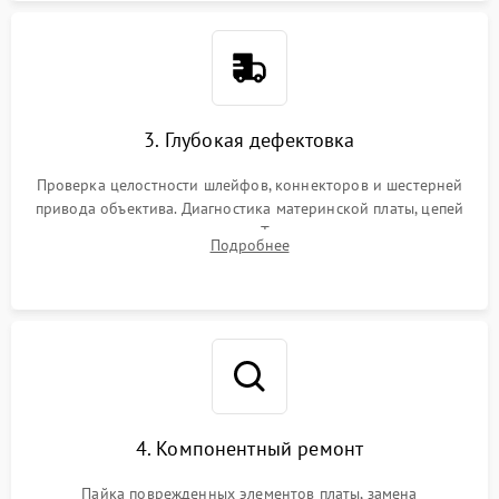
3. Глубокая дефектовка
Проверка целостности шлейфов, коннекторов и шестерней
привода объектива. Диагностика материнской платы, цепей
питания и картоприемника. Тестирование механизма
Подробнее
затвора и блока внутрикамерной стабилизации.
4. Компонентный ремонт
Пайка поврежденных элементов платы, замена