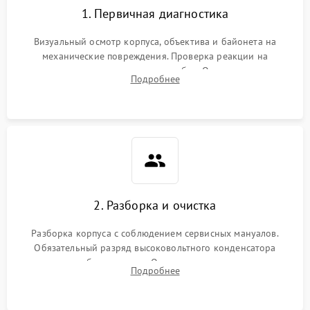
1. Первичная диагностика
Визуальный осмотр корпуса, объектива и байонета на
механические повреждения. Проверка реакции на
включение, считывание кодов ошибок. Оценка состояния
Подробнее
матрицы и затвора, проверка работы автофокуса и вспышки.
2. Разборка и очистка
Разборка корпуса с соблюдением сервисных мануалов.
Обязательный разряд высоковольтного конденсатора
вспышки для безопасности. Очистка внутренних узлов от
Подробнее
пыли, песка и следов влаги с помощью спецсредств.