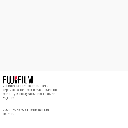
СЦ mkh.fujifilm-fixim.ru - сеть
сервисных центров в Махачкале по
ремонту и обслуживанию техники
Fujifilm
2021-2026 © СЦ mkh.fujifilm-
fixim.ru