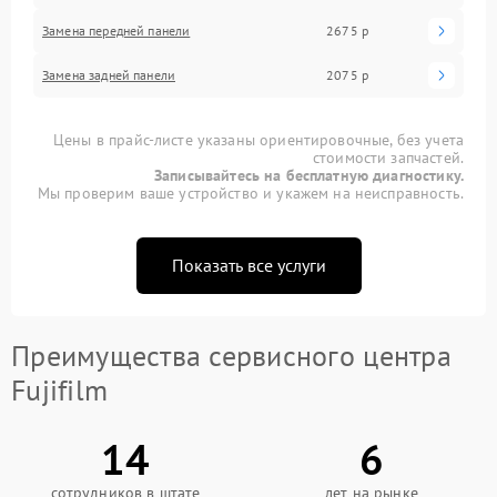
Замена передней панели
2675 р
Замена задней панели
2075 р
Цены в прайс-листе указаны ориентировочные, без учета
стоимости запчастей.
Записывайтесь на бесплатную диагностику.
Мы проверим ваше устройство и укажем на неисправность.
Показать все услуги
Преимущества сервисного центра
Fujifilm
14
6
сотрудников в штате
лет на рынке