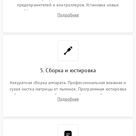
предохранителей и контроллеров. Установка новых
шлейфов, дисплея, механизма затвора или двигателя
Подробнее
автофокуса. Восстановление геометрии тубуса объектива
при заклинивании.
5. Сборка и юстировка
Аккуратная сборка аппарата. Профессиональная влажная и
сухая чистка матрицы от пылинок. Программная юстировка
рабочего отрезка, калибровка автофокуса, стабилизатора и
Подробнее
экспозамера с помощью сервисного ПО.