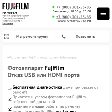
+7 (800) 301-55-83
Ежедневно, с 10:00 до 20:00
FIX-FUJIFILM
Ремонт устройств Fujifilm
+7 (800) 301-55-83
Специализированный
Звонок бесплатный по РФ
cервисный центр г.
Махачкала
Мы ремонтируем
Позвонить
чкале
Фотоаппарат Fujifilm отказ usb или hdmi порта
Фотоаппарат
Fujifilm
Отказ USB или HDMI порта
Ремонт цифровых биноклей Fujifilm
Бесплатная диагностика
даже при отказе от
ремонта
Привезем и увезем фотоаппарат Fujifilm
собственной доставкой
Гарантия на наши работы по ремонту
до 3-х лет
фотоаппаратов Fujifilm