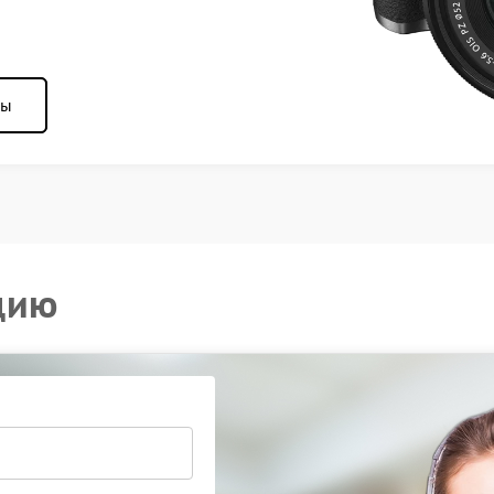
ны
цию