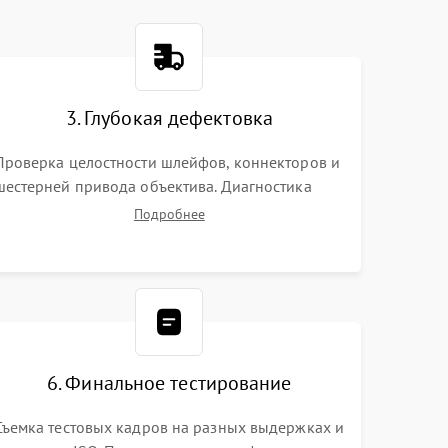
3. Глубокая дефектовка
Проверка целостности шлейфов, коннекторов и
шестерней привода объектива. Диагностика
материнской платы, цепей питания и
Подробнее
картоприемника. Тестирование механизма
затвора и блока внутрикамерной стабилизации.
6. Финальное тестирование
Съемка тестовых кадров на разных выдержках и