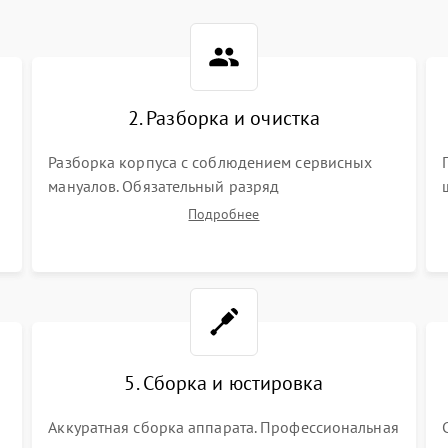
2. Разборка и очистка
Разборка корпуса с соблюдением сервисных
мануалов. Обязательный разряд
высоковольтного конденсатора вспышки для
Подробнее
безопасности. Очистка внутренних узлов от
пыли, песка и следов влаги с помощью
спецсредств.
5. Сборка и юстировка
Аккуратная сборка аппарата. Профессиональная