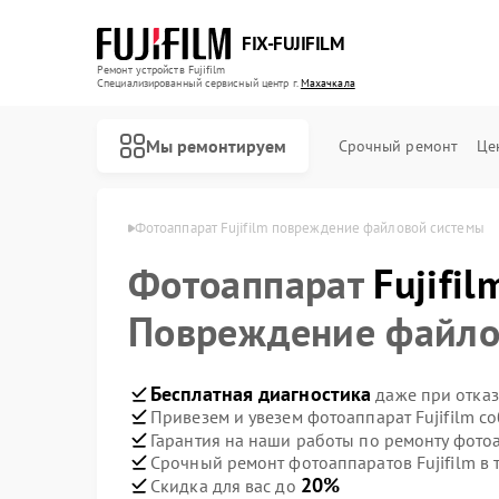
FIX-FUJIFILM
Ремонт устройств Fujifilm
Специализированный cервисный центр г.
Махачкала
Мы ремонтируем
Срочный ремонт
Це
ujifilm в Махачкале
Фотоаппарат Fujifilm повреждение файловой системы
Фотоаппарат
Fujifil
Ремонт цифровых биноклей Fujifilm
Повреждение файло
Бесплатная диагностика
даже при отказ
Привезем и увезем фотоаппарат Fujifilm с
Гарантия на наши работы по ремонту фотоа
Срочный ремонт фотоаппаратов Fujifilm в 
20%
Скидка для вас до