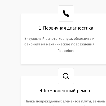
1. Первичная диагностика
Визуальный осмотр корпуса, объектива и
байонета на механические повреждения.
Проверка реакции на включение, считывание
Подробнее
кодов ошибок. Оценка состояния матрицы и
затвора, проверка работы автофокуса и
вспышки.
4. Компонентный ремонт
Пайка поврежденных элементов платы, замена