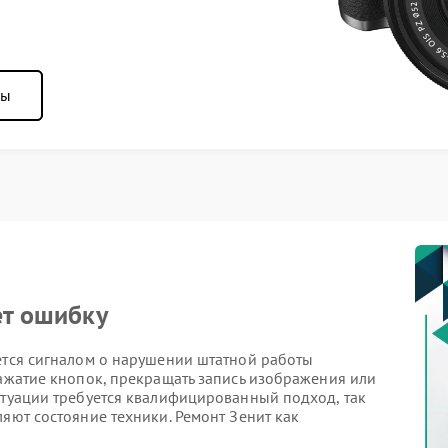
ны
ет ошибку
ется сигналом о нарушении штатной работы
нажатие кнопок, прекращать запись изображения или
итуации требуется квалифицированный подход, так
ляют состояние техники. Ремонт Зенит как
 точность действий играет решающую роль и для