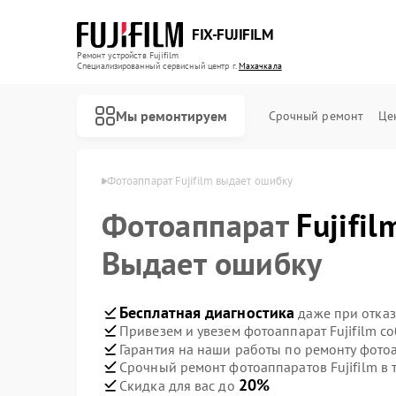
FIX-FUJIFILM
Ремонт устройств Fujifilm
Специализированный cервисный центр г.
Махачкала
Мы ремонтируем
Срочный ремонт
Це
ujifilm в Махачкале
Фотоаппарат Fujifilm выдает ошибку
Фотоаппарат
Fujifil
Ремонт цифровых биноклей Fujifilm
Выдает ошибку
Бесплатная диагностика
даже при отказ
Привезем и увезем фотоаппарат Fujifilm с
Гарантия на наши работы по ремонту фотоа
Срочный ремонт фотоаппаратов Fujifilm в 
20%
Скидка для вас до