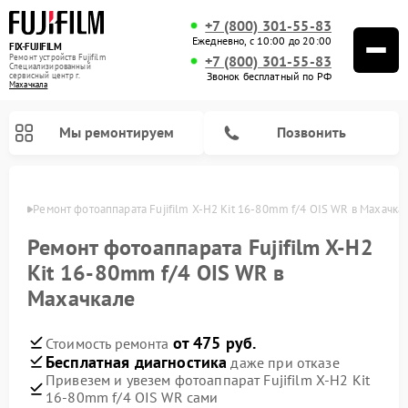
+7 (800) 301-55-83
Ежедневно, с 10:00 до 20:00
FIX-FUJIFILM
Ремонт устройств Fujifilm
+7 (800) 301-55-83
Специализированный
Звонок бесплатный по РФ
cервисный центр г.
Махачкала
Мы ремонтируем
Позвонить
чкале
Ремонт фотоаппарата Fujifilm X-H2 Kit 16-80mm f/4 OIS WR в Махачка
Ремонт фотоаппарата Fujifilm X-H2
Kit 16-80mm f/4 OIS WR в
Ремонт цифровых биноклей Fujifilm
Махачкале
от 475 руб.
Стоимость ремонта
Бесплатная диагностика
даже при отказе
Привезем и увезем фотоаппарат Fujifilm X-H2 Kit
16-80mm f/4 OIS WR сами