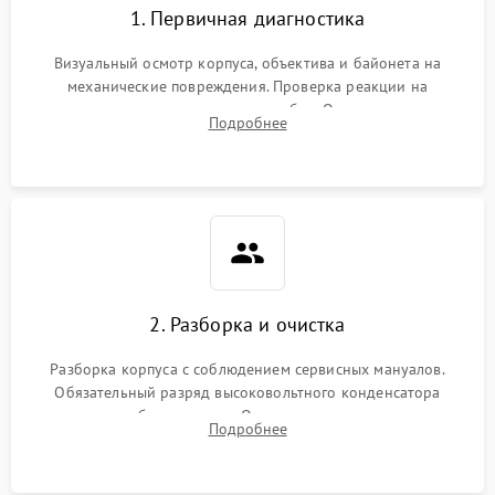
1. Первичная диагностика
Визуальный осмотр корпуса, объектива и байонета на
механические повреждения. Проверка реакции на
включение, считывание кодов ошибок. Оценка состояния
Подробнее
матрицы и затвора, проверка работы автофокуса и вспышки.
2. Разборка и очистка
Разборка корпуса с соблюдением сервисных мануалов.
Обязательный разряд высоковольтного конденсатора
вспышки для безопасности. Очистка внутренних узлов от
Подробнее
пыли, песка и следов влаги с помощью спецсредств.