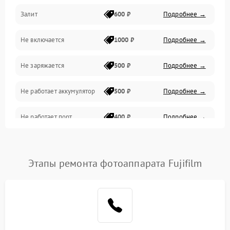
Залит
600 ₽
Подробнее →
Питание и питание цепей
Не включается
1000 ₽
Подробнее →
Проблемы с картами памяти
Не заряжается
500 ₽
Подробнее →
Объективы
Не работает аккумулятор
500 ₽
Подробнее →
Программные сбои
Не работает порт
400 ₽
Подробнее →
Коммуникации и интерфейсы
Сломана матрица
800 ₽
Подробнее →
Этапы ремонта фотоаппарата Fujifilm