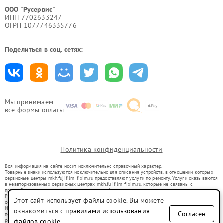
ООО "Русервис"
ИНН 7702633247
ОГРН 1077746335776
Поделиться в соц. сетях:
Мы принимаем
все формы оплаты
Политика конфиденциальности
Вся информация на сайте носит исключительно справочный характер.
Товарные знаки используются исключительно для описания устройств, в отношении которых
сервисные центры mkh.fujifilm-fixim.ru предоставляют услуги по ремонту. Услуги оказываются
в неавторизованных сервисных центрах mkh.fujifilm-fixim.ru, которые не связаны с
правообладателями товарных знаков или их официальными представителями.
Ремонт осуществляется для устройств, уже введенных в гражданский оборот в соответствии
Этот сайт использует файлы cookie. Вы можете
со статьей 1487 ГК РФ.
Использование товарных знаков не преследует цели индивидуализации услуг или введения
ознакомиться с
правилами использования
Согласен
потребителей в заблуждение, а служит для информирования о предоставляемых услугах по
ремонту техники указанных брендов.
файлов cookie