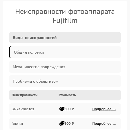
Неисправности фотоаппарата
Fujifilm
Виды неисправностей
Общие поломки
Механические повреждения
Проблемы с объективом
Неисправности
Стоимость
Электронные ошибки
Выключается
800 ₽
Подробнее →
Механические проблемы
Глючит
500 ₽
Подробнее →
Матрица и оптика