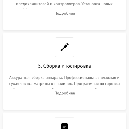
предохранителей и контроллеров. Установка новых
шлейфов, дисплея, механизма затвора или двигателя
Подробнее
автофокуса. Восстановление геометрии тубуса объектива
при заклинивании.
5. Сборка и юстировка
Аккуратная сборка аппарата. Профессиональная влажная и
сухая чистка матрицы от пылинок. Программная юстировка
рабочего отрезка, калибровка автофокуса, стабилизатора и
Подробнее
экспозамера с помощью сервисного ПО.