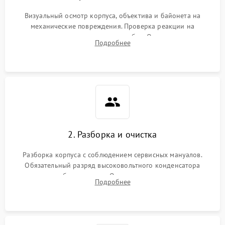
Визуальный осмотр корпуса, объектива и байонета на
механические повреждения. Проверка реакции на
включение, считывание кодов ошибок. Оценка состояния
Подробнее
матрицы и затвора, проверка работы автофокуса и вспышки.
2. Разборка и очистка
Разборка корпуса с соблюдением сервисных мануалов.
Обязательный разряд высоковольтного конденсатора
вспышки для безопасности. Очистка внутренних узлов от
Подробнее
пыли, песка и следов влаги с помощью спецсредств.