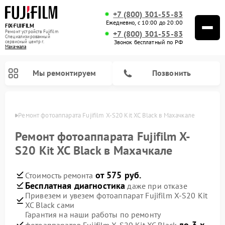
+7 (800) 301-55-83
Ежедневно, с 10:00 до 20:00
FIX-FUJIFILM
Ремонт устройств Fujifilm
+7 (800) 301-55-83
Специализированный
Звонок бесплатный по РФ
cервисный центр г.
Махачкала
Мы ремонтируем
Позвонить
чкале
Ремонт фотоаппарата Fujifilm X-S20 Kit XC Black в Махачкале
Ремонт фотоаппарата Fujifilm X-
S20 Kit XC Black в Махачкале
Ремонт цифровых биноклей Fujifilm
от 575 руб.
Стоимость ремонта
Бесплатная диагностика
даже при отказе
Привезем и увезем фотоаппарат Fujifilm X-S20 Kit
XC Black сами
Гарантия на наши работы по ремонту
до 3-х
фотоаппаратов Fujifilm X-S20 Kit XC Black