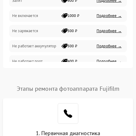
Залит
600 ₽
Подробнее →
Питание и питание цепей
Не включается
1000 ₽
Подробнее →
Проблемы с картами памяти
Не заряжается
500 ₽
Подробнее →
Объективы
Не работает аккумулятор
500 ₽
Подробнее →
Программные сбои
Не работает порт
400 ₽
Подробнее →
Коммуникации и интерфейсы
Сломана матрица
800 ₽
Подробнее →
Этапы ремонта фотоаппарата Fujifilm
1. Первичная диагностика