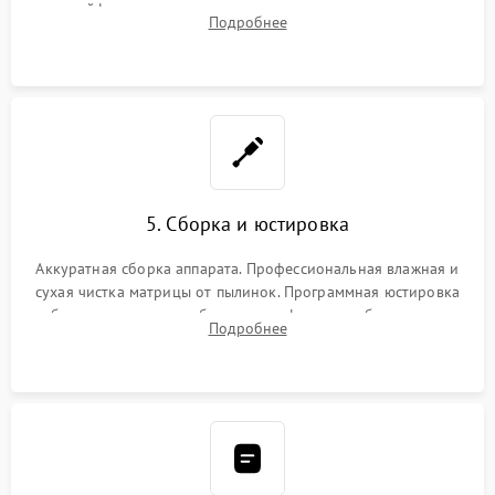
шлейфов, дисплея, механизма затвора или двигателя
Подробнее
автофокуса. Восстановление геометрии тубуса объектива
при заклинивании.
5. Сборка и юстировка
Аккуратная сборка аппарата. Профессиональная влажная и
сухая чистка матрицы от пылинок. Программная юстировка
рабочего отрезка, калибровка автофокуса, стабилизатора и
Подробнее
экспозамера с помощью сервисного ПО.