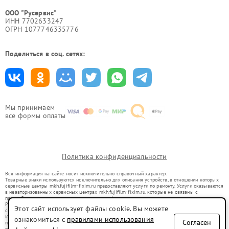
ООО "Русервис"
ИНН 7702633247
ОГРН 1077746335776
Поделиться в соц. сетях:
Мы принимаем
все формы оплаты
Политика конфиденциальности
Вся информация на сайте носит исключительно справочный характер.
Товарные знаки используются исключительно для описания устройств, в отношении которых
сервисные центры mkh.fujifilm-fixim.ru предоставляют услуги по ремонту. Услуги оказываются
в неавторизованных сервисных центрах mkh.fujifilm-fixim.ru, которые не связаны с
правообладателями товарных знаков или их официальными представителями.
Ремонт осуществляется для устройств, уже введенных в гражданский оборот в соответствии
Этот сайт использует файлы cookie. Вы можете
со статьей 1487 ГК РФ.
Использование товарных знаков не преследует цели индивидуализации услуг или введения
ознакомиться с
правилами использования
Согласен
потребителей в заблуждение, а служит для информирования о предоставляемых услугах по
ремонту техники указанных брендов.