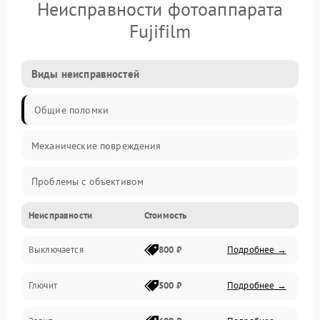
Неисправности фотоаппарата
Fujifilm
Виды неисправностей
Общие поломки
Механические повреждения
Проблемы с объективом
Неисправности
Стоимость
Электронные ошибки
Выключается
800 ₽
Подробнее →
Механические проблемы
Глючит
500 ₽
Подробнее →
Матрица и оптика