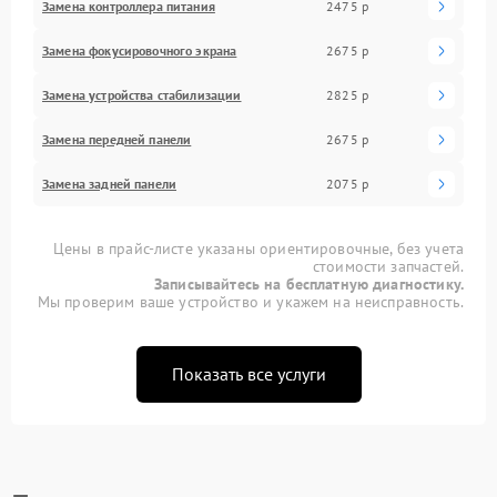
Замена контроллера питания
2475 р
Замена фокусировочного экрана
2675 р
Замена устройства стабилизации
2825 р
Замена передней панели
2675 р
Замена задней панели
2075 р
Цены в прайс-листе указаны ориентировочные, без учета
стоимости запчастей.
Записывайтесь на бесплатную диагностику.
Мы проверим ваше устройство и укажем на неисправность.
Показать все услуги