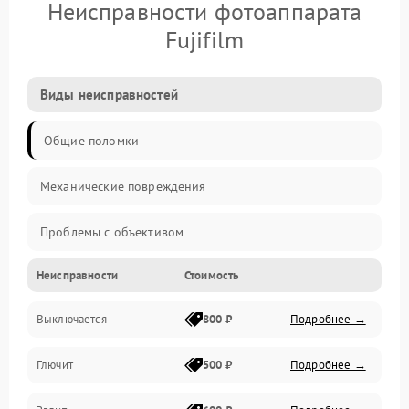
Неисправности фотоаппарата
Fujifilm
Виды неисправностей
Общие поломки
Механические повреждения
Проблемы с объективом
Неисправности
Стоимость
Электронные ошибки
Выключается
800 ₽
Подробнее →
Механические проблемы
Глючит
500 ₽
Подробнее →
Матрица и оптика