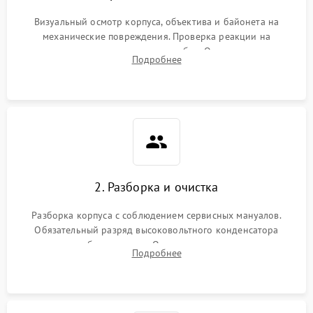
Визуальный осмотр корпуса, объектива и байонета на
механические повреждения. Проверка реакции на
включение, считывание кодов ошибок. Оценка состояния
Подробнее
матрицы и затвора, проверка работы автофокуса и вспышки.
2. Разборка и очистка
Разборка корпуса с соблюдением сервисных мануалов.
Обязательный разряд высоковольтного конденсатора
вспышки для безопасности. Очистка внутренних узлов от
Подробнее
пыли, песка и следов влаги с помощью спецсредств.