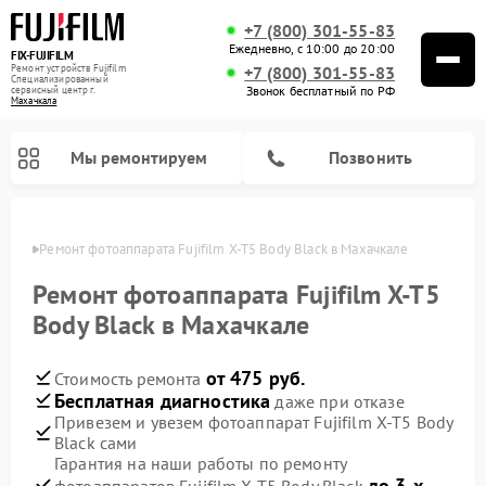
+7 (800) 301-55-83
Ежедневно, с 10:00 до 20:00
FIX-FUJIFILM
Ремонт устройств Fujifilm
+7 (800) 301-55-83
Специализированный
Звонок бесплатный по РФ
cервисный центр г.
Махачкала
Мы ремонтируем
Позвонить
чкале
Ремонт фотоаппарата Fujifilm X-T5 Body Black в Махачкале
Ремонт фотоаппарата Fujifilm X-T5
Body Black в Махачкале
Ремонт цифровых биноклей Fujifilm
от 475 руб.
Стоимость ремонта
Бесплатная диагностика
даже при отказе
Привезем и увезем фотоаппарат Fujifilm X-T5 Body
Black сами
Гарантия на наши работы по ремонту
до 3-х
фотоаппаратов Fujifilm X-T5 Body Black