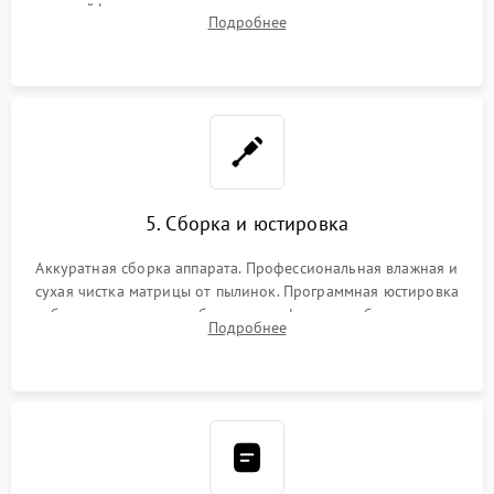
шлейфов, дисплея, механизма затвора или двигателя
Подробнее
автофокуса. Восстановление геометрии тубуса объектива
при заклинивании.
5. Сборка и юстировка
Аккуратная сборка аппарата. Профессиональная влажная и
сухая чистка матрицы от пылинок. Программная юстировка
рабочего отрезка, калибровка автофокуса, стабилизатора и
Подробнее
экспозамера с помощью сервисного ПО.