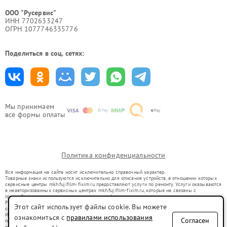
ООО "Русервис"
ИНН 7702633247
ОГРН 1077746335776
Поделиться в соц. сетях:
Мы принимаем
все формы оплаты
Политика конфиденциальности
Вся информация на сайте носит исключительно справочный характер.
Товарные знаки используются исключительно для описания устройств, в отношении которых
сервисные центры mkh.fujifilm-fixim.ru предоставляют услуги по ремонту. Услуги оказываются
в неавторизованных сервисных центрах mkh.fujifilm-fixim.ru, которые не связаны с
правообладателями товарных знаков или их официальными представителями.
Ремонт осуществляется для устройств, уже введенных в гражданский оборот в соответствии
Этот сайт использует файлы cookie. Вы можете
со статьей 1487 ГК РФ.
Использование товарных знаков не преследует цели индивидуализации услуг или введения
ознакомиться с
правилами использования
Согласен
потребителей в заблуждение, а служит для информирования о предоставляемых услугах по
ремонту техники указанных брендов.