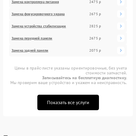
Замена контроллера питания
2475 р
Замена фокусировочного экрана
2675 р
Замена устройства стабилизации
2825 р
Замена передней панели
2675 р
Замена задней панели
2075 р
Цены в прайс-листе указаны ориентировочные, без учета
стоимости запчастей.
Записывайтесь на бесплатную диагностику.
Мы проверим ваше устройство и укажем на неисправность.
Показать все услуги