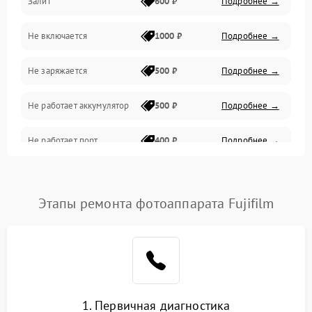
Залит
600 ₽
Подробнее →
Питание и питание цепей
Не включается
1000 ₽
Подробнее →
Проблемы с картами памяти
Не заряжается
500 ₽
Подробнее →
Объективы
Не работает аккумулятор
500 ₽
Подробнее →
Программные сбои
Не работает порт
400 ₽
Подробнее →
Коммуникации и интерфейсы
Сломана матрица
800 ₽
Подробнее →
Этапы ремонта фотоаппарата Fujifilm
1. Первичная диагностика