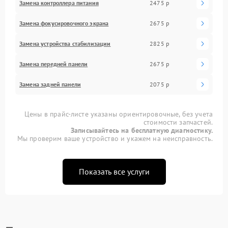
Замена контроллера питания
2475 р
Замена фокусировочного экрана
2675 р
Замена устройства стабилизации
2825 р
Замена передней панели
2675 р
Замена задней панели
2075 р
Цены в прайс-листе указаны ориентировочные, без учета
стоимости запчастей.
Записывайтесь на бесплатную диагностику.
Мы проверим ваше устройство и укажем на неисправность.
Показать все услуги