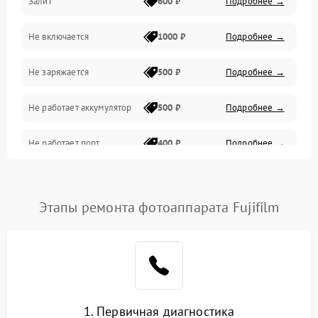
Залит
600 ₽
Подробнее →
Питание и питание цепей
Не включается
1000 ₽
Подробнее →
Проблемы с картами памяти
Не заряжается
500 ₽
Подробнее →
Объективы
Не работает аккумулятор
500 ₽
Подробнее →
Программные сбои
Не работает порт
400 ₽
Подробнее →
Коммуникации и интерфейсы
Сломана матрица
800 ₽
Подробнее →
Этапы ремонта фотоаппарата Fujifilm
1. Первичная диагностика