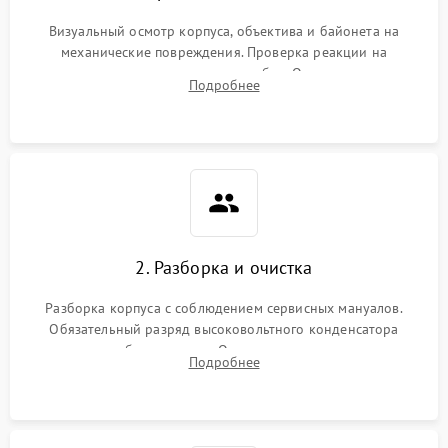
Визуальный осмотр корпуса, объектива и байонета на
механические повреждения. Проверка реакции на
включение, считывание кодов ошибок. Оценка состояния
Подробнее
матрицы и затвора, проверка работы автофокуса и вспышки.
2. Разборка и очистка
Разборка корпуса с соблюдением сервисных мануалов.
Обязательный разряд высоковольтного конденсатора
вспышки для безопасности. Очистка внутренних узлов от
Подробнее
пыли, песка и следов влаги с помощью спецсредств.