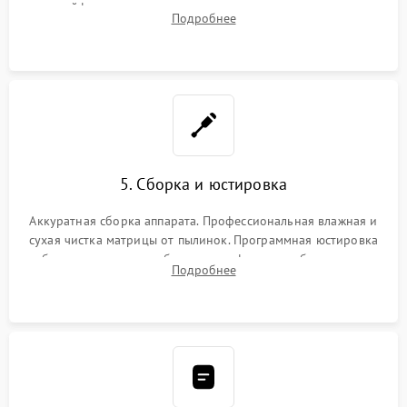
шлейфов, дисплея, механизма затвора или двигателя
Подробнее
автофокуса. Восстановление геометрии тубуса объектива
при заклинивании.
5. Сборка и юстировка
Аккуратная сборка аппарата. Профессиональная влажная и
сухая чистка матрицы от пылинок. Программная юстировка
рабочего отрезка, калибровка автофокуса, стабилизатора и
Подробнее
экспозамера с помощью сервисного ПО.