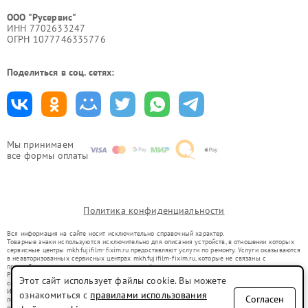
ООО "Русервис"
ИНН 7702633247
ОГРН 1077746335776
Поделиться в соц. сетях:
Мы принимаем
все формы оплаты
Политика конфиденциальности
Вся информация на сайте носит исключительно справочный характер.
Товарные знаки используются исключительно для описания устройств, в отношении которых
сервисные центры mkh.fujifilm-fixim.ru предоставляют услуги по ремонту. Услуги оказываются
в неавторизованных сервисных центрах mkh.fujifilm-fixim.ru, которые не связаны с
правообладателями товарных знаков или их официальными представителями.
Ремонт осуществляется для устройств, уже введенных в гражданский оборот в соответствии
Этот сайт использует файлы cookie. Вы можете
со статьей 1487 ГК РФ.
Использование товарных знаков не преследует цели индивидуализации услуг или введения
ознакомиться с
правилами использования
Согласен
потребителей в заблуждение, а служит для информирования о предоставляемых услугах по
ремонту техники указанных брендов.