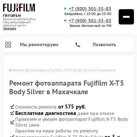
+7 (800) 301-55-83
Ежедневно, с 10:00 до 20:00
FIX-FUJIFILM
Ремонт устройств Fujifilm
+7 (800) 301-55-83
Специализированный
Звонок бесплатный по РФ
cервисный центр г.
Махачкала
Мы ремонтируем
Позвонить
чкале
Ремонт фотоаппарата Fujifilm X-T5 Body Silver в Махачкале
Ремонт фотоаппарата Fujifilm X-T5
Body Silver в Махачкале
Ремонт цифровых биноклей Fujifilm
от 575 руб.
Стоимость ремонта
Бесплатная диагностика
даже при отказе
Привезем и увезем фотоаппарат Fujifilm X-T5 Body
Silver сами
Гарантия на наши работы по ремонту
до 3-х
фотоаппаратов Fujifilm X-T5 Body Silver