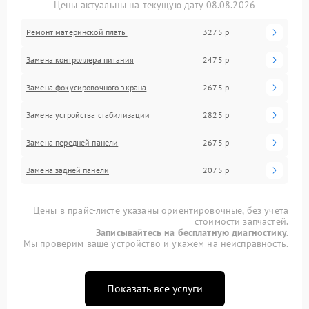
Цены актуальны на текущую дату 08.08.2026
Ремонт материнской платы
3275 р
Замена контроллера питания
2475 р
Замена фокусировочного экрана
2675 р
Замена устройства стабилизации
2825 р
Замена передней панели
2675 р
Замена задней панели
2075 р
Цены в прайс-листе указаны ориентировочные, без учета
стоимости запчастей.
Записывайтесь на бесплатную диагностику.
Мы проверим ваше устройство и укажем на неисправность.
Показать все услуги