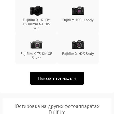
Fujifilm X-H2 Kit
Fujifilm 100 II body
16-80mm f/4 OIS
WR
Fujifilm X-T5 Kit XF
Fujifilm X-H2S Body
Silver
Показать все модели
Юстировка на других фотоаппаратах
Fujifilm