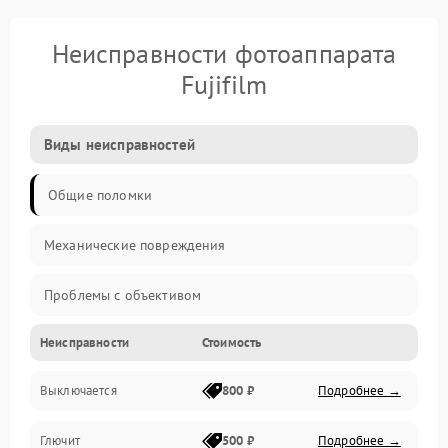
Неисправности фотоаппарата
Fujifilm
Виды неисправностей
Общие поломки
Механические повреждения
Проблемы с объективом
Неисправности
Стоимость
Электронные ошибки
Выключается
800 ₽
Подробнее →
Механические проблемы
Глючит
500 ₽
Подробнее →
Матрица и оптика