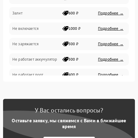
Залит
600 ₽
Подробнее →
Питание и питание цепей
Не включается
1000 ₽
Подробнее →
Проблемы с картами памяти
Не заряжается
500 ₽
Подробнее →
Объективы
Не работает аккумулятор
500 ₽
Подробнее →
Программные сбои
Не работает порт
400 ₽
Подробнее →
Коммуникации и интерфейсы
Сломана матрица
800 ₽
Подробнее →
У Вас остались вопросы?
Оставьте заявку, мы свяжемся с Вами в ближайшее
время