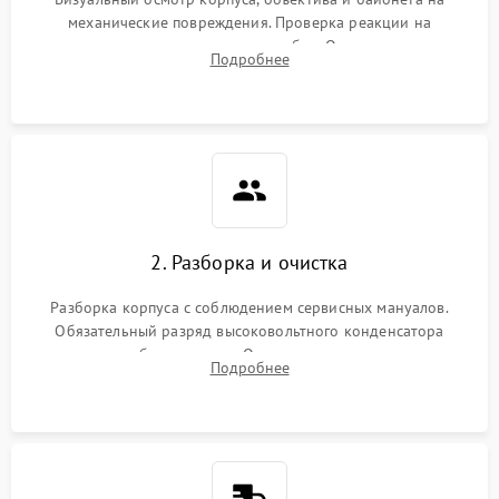
механические повреждения. Проверка реакции на
включение, считывание кодов ошибок. Оценка состояния
Подробнее
матрицы и затвора, проверка работы автофокуса и вспышки.
2. Разборка и очистка
Разборка корпуса с соблюдением сервисных мануалов.
Обязательный разряд высоковольтного конденсатора
вспышки для безопасности. Очистка внутренних узлов от
Подробнее
пыли, песка и следов влаги с помощью спецсредств.