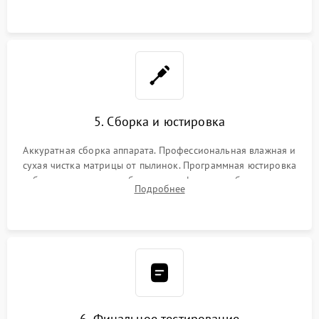
при заклинивании.
5. Сборка и юстировка
Аккуратная сборка аппарата. Профессиональная влажная и
сухая чистка матрицы от пылинок. Программная юстировка
рабочего отрезка, калибровка автофокуса, стабилизатора и
Подробнее
экспозамера с помощью сервисного ПО.
6. Финальное тестирование