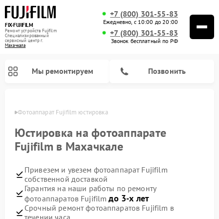
+7 (800) 301-55-83
Ежедневно, с 10:00 до 20:00
FIX-FUJIFILM
Ремонт устройств Fujifilm
+7 (800) 301-55-83
Специализированный
Звонок бесплатный по РФ
cервисный центр г.
Махачкала
Мы ремонтируем
Позвонить
чкале
Фотоаппарат Fujifilm юстировка
Юстировка на фотоаппарате
Fujifilm в Махачкале
Ремонт цифровых биноклей Fujifilm
Привезем и увезем фотоаппарат Fujifilm
собственной доставкой
Гарантия на наши работы по ремонту
до 3-х лет
фотоаппаратов Fujifilm
Срочный ремонт фотоаппаратов Fujifilm в
течении часа