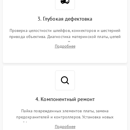
3. Глубокая дефектовка
Проверка целостности шлейфов, коннекторов и шестерней
привода объектива. Диагностика материнской платы, цепей
питания и картоприемника. Тестирование механизма
Подробнее
затвора и блока внутрикамерной стабилизации.
4. Компонентный ремонт
Пайка поврежденных элементов платы, замена
предохранителей и контроллеров. Установка новых
шлейфов, дисплея, механизма затвора или двигателя
Подробнее
автофокуса. Восстановление геометрии тубуса объектива