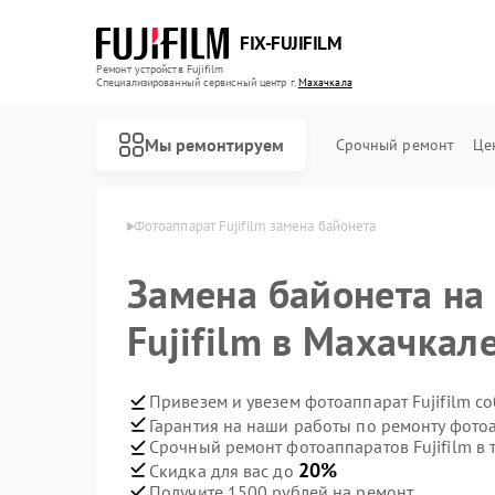
FIX-FUJIFILM
Ремонт устройств Fujifilm
Специализированный cервисный центр г.
Махачкала
Мы ремонтируем
Срочный ремонт
Це
ujifilm в Махачкале
Фотоаппарат Fujifilm замена байонета
Замена байонета на
Ремонт цифровых биноклей Fujifilm
Fujifilm в Махачкал
Привезем и увезем фотоаппарат Fujifilm с
Гарантия на наши работы по ремонту фотоа
Срочный ремонт фотоаппаратов Fujifilm в 
20%
Скидка для вас до
Получите 1500 рублей на ремонт