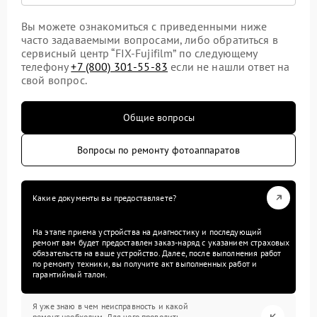
Вы можете ознакомиться с приведенными ниже
часто задаваемыми вопросами, либо обратиться в
сервисный центр “FIX-Fujifilm” по следующему
телефону
+7 (800) 301-55-83
если не нашли ответ на
свой вопрос.
Общие вопросы
Вопросы по ремонту фотоаппаратов
Какие документы вы предоставляете?
На этапе приема устройства на диагностику и последующий
ремонт вам будет предоставлен заказ-наряд с указанием страховых
обязательств на ваше устройство. Далее, после выполнения работ
по ремонту техники, вы получите акт выполненных работ и
гарантийный талон.
Я уже знаю в чем неисправность и какой
ремонт необходим. Для чего проводить