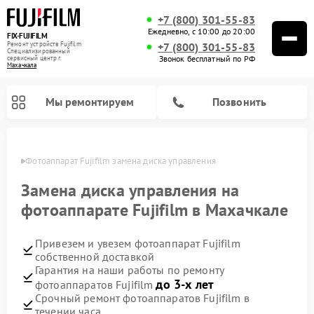
+7 (800) 301-55-83
Ежедневно, с 10:00 до 20:00
FIX-FUJIFILM
Ремонт устройств Fujifilm
+7 (800) 301-55-83
Специализированный
Звонок бесплатный по РФ
cервисный центр г.
Махачкала
Мы ремонтируем
Позвонить
чкале
Фотоаппарат Fujifilm замена диска управления
Замена диска управления на
фотоаппарате Fujifilm в Махачкале
Ремонт цифровых биноклей Fujifilm
Привезем и увезем фотоаппарат Fujifilm
собственной доставкой
Гарантия на наши работы по ремонту
до 3-х лет
фотоаппаратов Fujifilm
Срочный ремонт фотоаппаратов Fujifilm в
течении часа