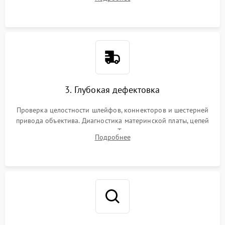
пыли, песка и следов влаги с помощью спецсредств.
3. Глубокая дефектовка
Проверка целостности шлейфов, коннекторов и шестерней
привода объектива. Диагностика материнской платы, цепей
питания и картоприемника. Тестирование механизма
Подробнее
затвора и блока внутрикамерной стабилизации.