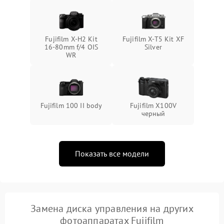
Fujifilm X-H2 Kit
Fujifilm X-T5 Kit XF
16-80mm f/4 OIS
Silver
WR
Fujifilm 100 II body
Fujifilm X100V
черный
Показать все модели
Замена диска управления на других
фотоаппаратах Fujifilm