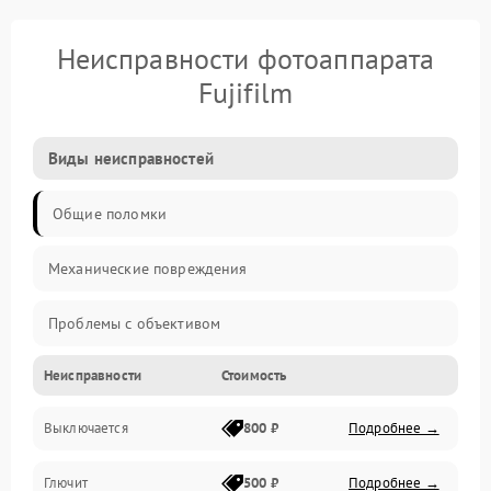
Неисправности фотоаппарата
Fujifilm
Виды неисправностей
Общие поломки
Механические повреждения
Проблемы с объективом
Неисправности
Стоимость
Электронные ошибки
Выключается
800 ₽
Подробнее →
Механические проблемы
Глючит
500 ₽
Подробнее →
Матрица и оптика