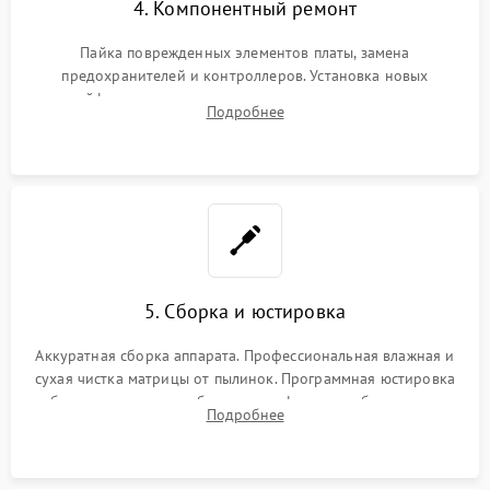
4. Компонентный ремонт
Пайка поврежденных элементов платы, замена
предохранителей и контроллеров. Установка новых
шлейфов, дисплея, механизма затвора или двигателя
Подробнее
автофокуса. Восстановление геометрии тубуса объектива
при заклинивании.
5. Сборка и юстировка
Аккуратная сборка аппарата. Профессиональная влажная и
сухая чистка матрицы от пылинок. Программная юстировка
рабочего отрезка, калибровка автофокуса, стабилизатора и
Подробнее
экспозамера с помощью сервисного ПО.