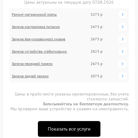
Цены актуальны на текущую дату 07.08.2026
Ремонт материнской платы
3275 р
Замена контроллера питания
2475 р
Замена фокусировочного экрана
2675 р
Замена устройства стабилизации
2825 р
Замена передней панели
2675 р
Замена задней панели
2075 р
Цены в прайс-листе указаны ориентировочные, без учета
стоимости запчастей.
Записывайтесь на бесплатную диагностику.
Мы проверим ваше устройство и укажем на неисправность.
Показать все услуги