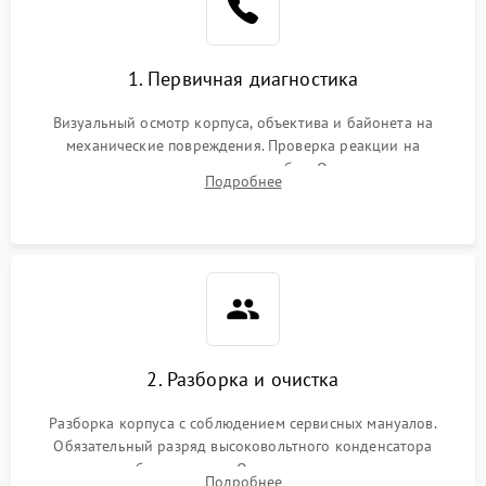
1. Первичная диагностика
Визуальный осмотр корпуса, объектива и байонета на
механические повреждения. Проверка реакции на
включение, считывание кодов ошибок. Оценка состояния
Подробнее
матрицы и затвора, проверка работы автофокуса и вспышки.
2. Разборка и очистка
Разборка корпуса с соблюдением сервисных мануалов.
Обязательный разряд высоковольтного конденсатора
вспышки для безопасности. Очистка внутренних узлов от
Подробнее