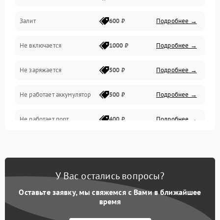
Залит
600 ₽
Подробнее →
Питание и питание цепей
Не включается
1000 ₽
Подробнее →
Проблемы с картами памяти
Не заряжается
500 ₽
Подробнее →
Объективы
Не работает аккумулятор
500 ₽
Подробнее →
Программные сбои
Не работает порт
400 ₽
Подробнее →
Коммуникации и интерфейсы
Сломана матрица
800 ₽
Подробнее →
У Вас остались вопросы?
Оставьте заявку, мы свяжемся с Вами в ближайшее
время