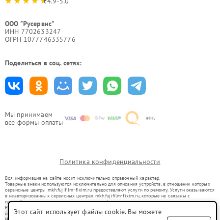
4.9-5.0
ООО "Русервис"
ИНН 7702633247
ОГРН 1077746335776
Поделиться в соц. сетях:
Мы принимаем
все формы оплаты
Политика конфиденциальности
Вся информация на сайте носит исключительно справочный характер.
Товарные знаки используются исключительно для описания устройств, в отношении которых
сервисные центры mkh.fujifilm-fixim.ru предоставляют услуги по ремонту. Услуги оказываются
в неавторизованных сервисных центрах mkh.fujifilm-fixim.ru, которые не связаны с
правообладателями товарных знаков или их официальными представителями.
Ремонт осуществляется для устройств, уже введенных в гражданский оборот в соответствии
Этот сайт использует файлы cookie. Вы можете
со статьей 1487 ГК РФ.
Использование товарных знаков не преследует цели индивидуализации услуг или введения