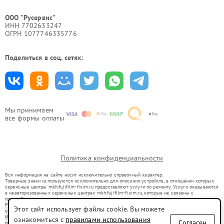
ООО "Русервис"
ИНН 7702633247
ОГРН 1077746335776
Поделиться в соц. сетях:
Мы принимаем
все формы оплаты
Политика конфиденциальности
Вся информация на сайте носит исключительно справочный характер.
Товарные знаки используются исключительно для описания устройств, в отношении которых
сервисные центры mkh.fujifilm-fixim.ru предоставляют услуги по ремонту. Услуги оказываются
в неавторизованных сервисных центрах mkh.fujifilm-fixim.ru, которые не связаны с
правообладателями товарных знаков или их официальными представителями.
Ремонт осуществляется для устройств, уже введенных в гражданский оборот в соответствии
Этот сайт использует файлы cookie. Вы можете
со статьей 1487 ГК РФ.
Использование товарных знаков не преследует цели индивидуализации услуг или введения
ознакомиться с
правилами использования
Согласен
потребителей в заблуждение, а служит для информирования о предоставляемых услугах по