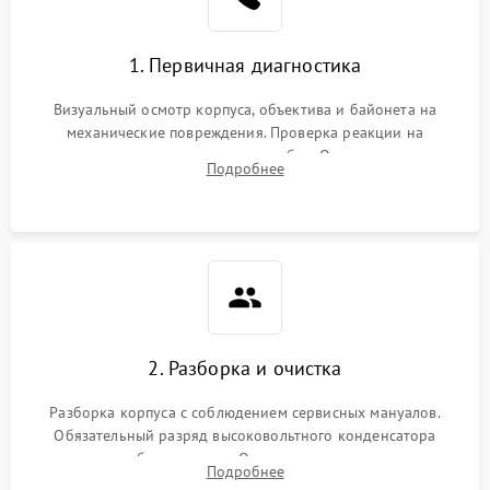
1. Первичная диагностика
Визуальный осмотр корпуса, объектива и байонета на
механические повреждения. Проверка реакции на
включение, считывание кодов ошибок. Оценка состояния
Подробнее
матрицы и затвора, проверка работы автофокуса и вспышки.
2. Разборка и очистка
Разборка корпуса с соблюдением сервисных мануалов.
Обязательный разряд высоковольтного конденсатора
вспышки для безопасности. Очистка внутренних узлов от
Подробнее
пыли, песка и следов влаги с помощью спецсредств.