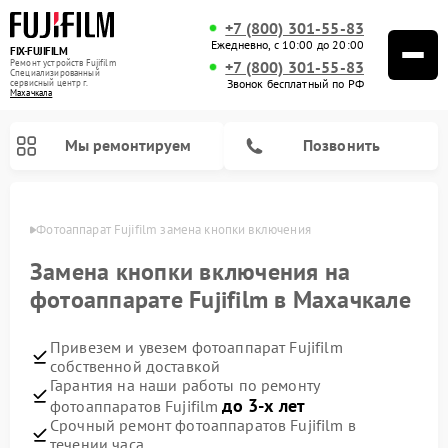
+7 (800) 301-55-83
Ежедневно, с 10:00 до 20:00
FIX-FUJIFILM
Ремонт устройств Fujifilm
+7 (800) 301-55-83
Специализированный
Звонок бесплатный по РФ
cервисный центр г.
Махачкала
Мы ремонтируем
Позвонить
чкале
Фотоаппарат Fujifilm замена кнопки включения
Замена кнопки включения на
фотоаппарате Fujifilm в Махачкале
Ремонт цифровых биноклей Fujifilm
Привезем и увезем фотоаппарат Fujifilm
собственной доставкой
Гарантия на наши работы по ремонту
до 3-х лет
фотоаппаратов Fujifilm
Срочный ремонт фотоаппаратов Fujifilm в
течении часа