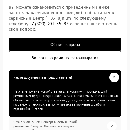
Вы можете ознакомиться с приведенными ниже
часто задаваемыми вопросами, либо обратиться в
сервисный центр “FIX-Fujifilm” по следующему
телефону
+7 (800) 301-55-83
если не нашли ответ на
свой вопрос.
Общие вопросы
Вопросы по ремонту фотоаппаратов
Какие документы вы предоставляете?
На этапе приема устройства на диагностику и последующий
ремонт вам будет предоставлен заказ-наряд с указанием страховых
обязательств на ваше устройство. Далее, после выполнения работ
по ремонту техники, вы получите акт выполненных работ и
гарантийный талон.
Я уже знаю в чем неисправность и какой
ремонт необходим. Для чего проводить