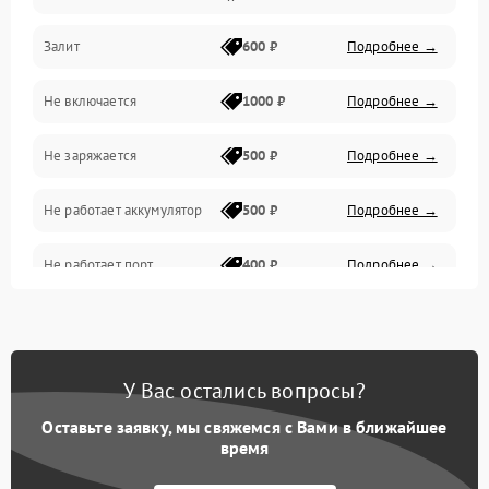
Залит
600 ₽
Подробнее →
Питание и питание цепей
Не включается
1000 ₽
Подробнее →
Проблемы с картами памяти
Не заряжается
500 ₽
Подробнее →
Объективы
Не работает аккумулятор
500 ₽
Подробнее →
Программные сбои
Не работает порт
400 ₽
Подробнее →
Коммуникации и интерфейсы
Сломана матрица
800 ₽
Подробнее →
У Вас остались вопросы?
Оставьте заявку, мы свяжемся с Вами в ближайшее
время