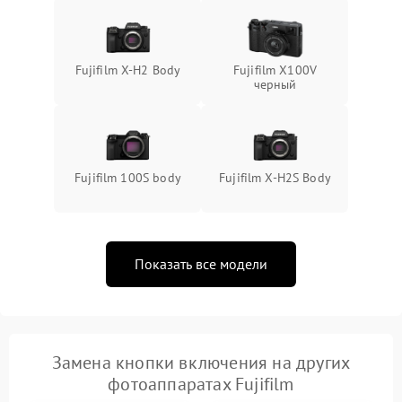
Fujifilm X-H2 Body
Fujifilm X100V
черный
Fujifilm 100S body
Fujifilm X-H2S Body
Показать все модели
Замена кнопки включения на других
фотоаппаратах Fujifilm