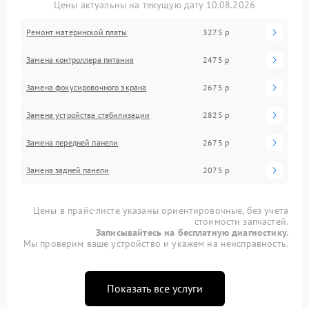
Цены актуальны на текущую дату 10.08.2026
Ремонт материнской платы
3275 р
Замена контроллера питания
2475 р
Замена фокусировочного экрана
2675 р
Замена устройства стабилизации
2825 р
Замена передней панели
2675 р
Замена задней панели
2075 р
Цены в прайс-листе указаны ориентировочные, без учета
стоимости запчастей.
Записывайтесь на бесплатную диагностику.
Мы проверим ваше устройство и укажем на неисправность.
Показать все услуги