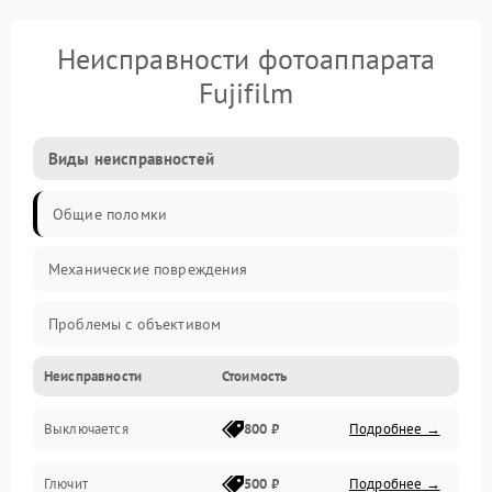
Неисправности фотоаппарата
Fujifilm
Виды неисправностей
Общие поломки
Механические повреждения
Проблемы с объективом
Неисправности
Стоимость
Электронные ошибки
Выключается
800 ₽
Подробнее →
Механические проблемы
Глючит
500 ₽
Подробнее →
Матрица и оптика