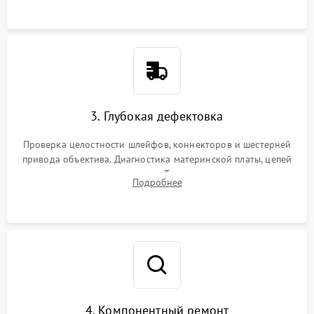
3. Глубокая дефектовка
Проверка целостности шлейфов, коннекторов и шестерней
привода объектива. Диагностика материнской платы, цепей
питания и картоприемника. Тестирование механизма
Подробнее
затвора и блока внутрикамерной стабилизации.
4. Компонентный ремонт