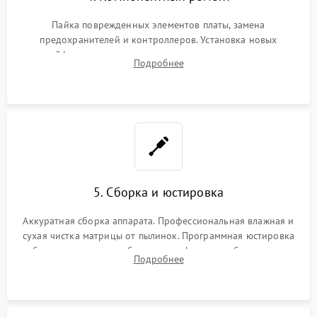
Пайка поврежденных элементов платы, замена
предохранителей и контроллеров. Установка новых
шлейфов, дисплея, механизма затвора или двигателя
Подробнее
автофокуса. Восстановление геометрии тубуса объектива
при заклинивании.
5. Сборка и юстировка
Аккуратная сборка аппарата. Профессиональная влажная и
сухая чистка матрицы от пылинок. Программная юстировка
рабочего отрезка, калибровка автофокуса, стабилизатора и
Подробнее
экспозамера с помощью сервисного ПО.