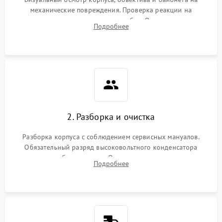
механические повреждения. Проверка реакции на
включение, считывание кодов ошибок. Оценка состояния
Подробнее
матрицы и затвора, проверка работы автофокуса и вспышки.
2. Разборка и очистка
Разборка корпуса с соблюдением сервисных мануалов.
Обязательный разряд высоковольтного конденсатора
вспышки для безопасности. Очистка внутренних узлов от
Подробнее
пыли, песка и следов влаги с помощью спецсредств.