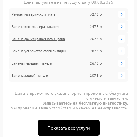
Цены актуальны на текущую дату 08.08.2026
Ремонт материнской платы
3275 р
Замена контроллера питания
2475 р
Замена фокусировочного экрана
2675 р
Замена устройства стабилизации
2825 р
Замена передней панели
2675 р
Замена задней панели
2075 р
Цены в прайс-листе указаны ориентировочные, без учета
стоимости запчастей.
Записывайтесь на бесплатную диагностику.
Мы проверим ваше устройство и укажем на неисправность.
Показать все услуги