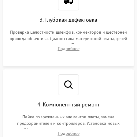
3. Глубокая дефектовка
Проверка целостности шлейфов, коннекторов и шестерней
привода объектива. Диагностика материнской платы, цепей
питания и картоприемника. Тестирование механизма
Подробнее
затвора и блока внутрикамерной стабилизации.
4. Компонентный ремонт
Пайка поврежденных элементов платы, замена
предохранителей и контроллеров. Установка новых
шлейфов, дисплея, механизма затвора или двигателя
Подробнее
автофокуса. Восстановление геометрии тубуса объектива