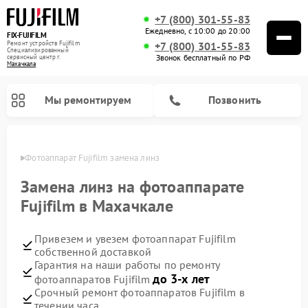
+7 (800) 301-55-83
Ежедневно, с 10:00 до 20:00
FIX-FUJIFILM
Ремонт устройств Fujifilm
+7 (800) 301-55-83
Специализированный
Звонок бесплатный по РФ
cервисный центр г.
Махачкала
Мы ремонтируем
Позвонить
чкале
Фотоаппарат Fujifilm замена линз
Замена линз на фотоаппарате
Fujifilm в Махачкале
Ремонт цифровых биноклей Fujifilm
Привезем и увезем фотоаппарат Fujifilm
собственной доставкой
Гарантия на наши работы по ремонту
до 3-х лет
фотоаппаратов Fujifilm
Срочный ремонт фотоаппаратов Fujifilm в
течении часа