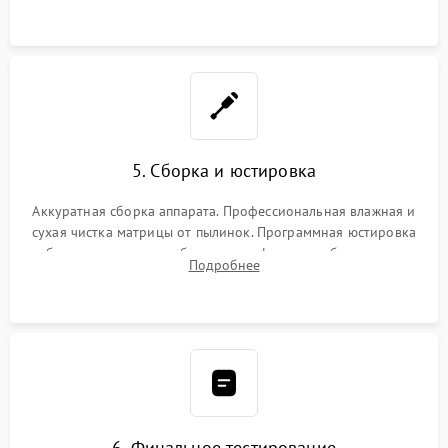
при заклинивании.
5. Сборка и юстировка
Аккуратная сборка аппарата. Профессиональная влажная и
сухая чистка матрицы от пылинок. Программная юстировка
рабочего отрезка, калибровка автофокуса, стабилизатора и
Подробнее
экспозамера с помощью сервисного ПО.
6. Финальное тестирование