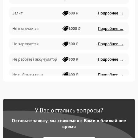
Залит
600 ₽
Подробнее →
Питание и питание цепей
Не включается
1000 ₽
Подробнее →
Проблемы с картами памяти
Не заряжается
500 ₽
Подробнее →
Объективы
Не работает аккумулятор
500 ₽
Подробнее →
Программные сбои
Не работает порт
400 ₽
Подробнее →
Коммуникации и интерфейсы
Сломана матрица
800 ₽
Подробнее →
У Вас остались вопросы?
Оставьте заявку, мы свяжемся с Вами в ближайшее
время