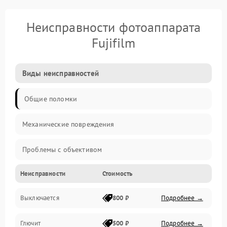
Неисправности фотоаппарата
Fujifilm
Виды неисправностей
Общие поломки
Механические повреждения
Проблемы с объективом
Неисправности
Стоимость
Электронные ошибки
Выключается
800 ₽
Подробнее →
Механические проблемы
Глючит
500 ₽
Подробнее →
Матрица и оптика