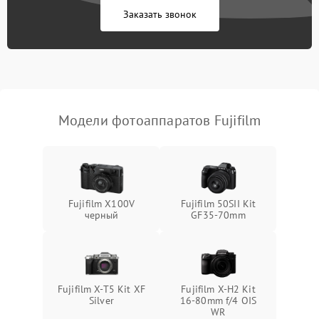
Заказать звонок
Модели фотоаппаратов Fujifilm
Fujifilm X100V
Fujifilm 50SII Kit
черный
GF35-70mm
Fujifilm X-T5 Kit XF
Fujifilm X-H2 Kit
Silver
16-80mm f/4 OIS
WR