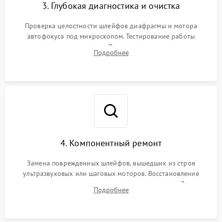
3. Глубокая диагностика и очистка
Проверка целостности шлейфов диафрагмы и мотора
автофокуса под микроскопом. Тестирование работы
электромагнитного привода. Очистка оптических элементов
Подробнее
от пыли, следов влаги и грибка спецрастворами без
повреждения просветления.
4. Компонентный ремонт
Замена поврежденных шлейфов, вышедших из строя
ультразвуковых или шаговых моторов. Восстановление
геометрии направляющих при заклинивании зума. Замена
Подробнее
неисправного блока диафрагмы, датчиков положения или
поврежденных линз.