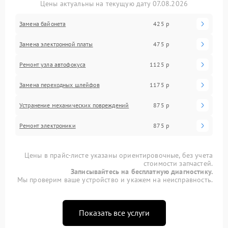
Цены актуальны на текущую дату 07.08.2026
Замена байонета
425 р
Замена электронной платы
475 р
Ремонт узла автофокуса
1125 р
Замена переходных шлейфов
1175 р
Устранение механических повреждений
875 р
Ремонт электроники
875 р
Цены в прайс-листе указаны ориентировочные, без учета
стоимости запчастей.
Записывайтесь на бесплатную диагностику.
Мы проверим ваше устройство и укажем на неисправность.
Показать все услуги