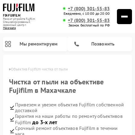
+7 (800) 301-55-83
Ежедневно, с 10:00 до 20:00
FIX-FUJIFILM
Ремонт устройств Fujifilm
+7 (800) 301-55-83
Специализированный
Звонок бесплатный по РФ
cервисный центр г.
Махачкала
Мы ремонтируем
Позвонить
чкале
Объектив Fujifilm чистка от пыли
Чистка от пыли на объективе
Fujifilm в Махачкале
Ремонт цифровых биноклей Fujifilm
Привезем и увезем объектив Fujifilm собственной
доставкой
Гарантия на наши работы по ремонту объективов
до 3-х лет
Fujifilm
Срочный ремонт объективов Fujifilm в течении
часа