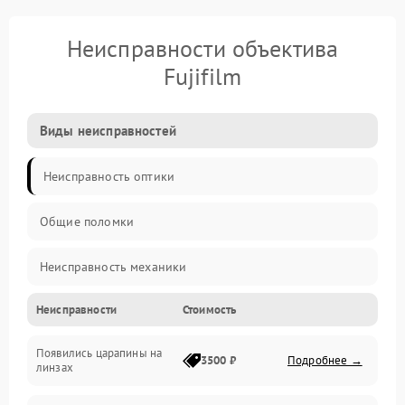
Неисправности объектива
Fujifilm
Виды неисправностей
Неисправность оптики
Общие поломки
Неисправность механики
Неисправности
Стоимость
Неисправность электроники (если объектив с мотором/
стабилизатором)
Появились царапины на
3500 ₽
Подробнее →
линзах
Прочие неисправности