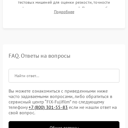
тестовых мишеней для оценки резкости, точности
автофокуса и отсутствия искажений. Проверка работы
Подробнее
диафрагмы на закрытых значениях и тестирование
оптической стабилизации.
FAQ. Ответы на вопросы
Вы можете ознакомиться с приведенными ниже
часто задаваемыми вопросами, либо обратиться в
сервисный центр “FIX-Fujifilm” по следующему
телефону
+7 (800) 301-55-83
если не нашли ответ на
свой вопрос.
Общие вопросы