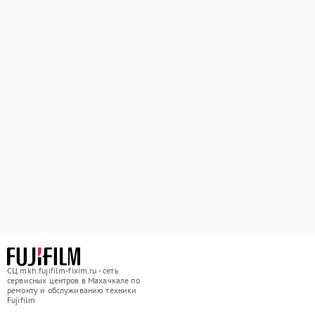
СЦ mkh.fujifilm-fixim.ru - сеть
сервисных центров в Махачкале по
ремонту и обслуживанию техники
Fujifilm