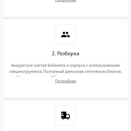
грибка, пыли и оценка состояния контактов байонета.
2. Разборка
Аккуратное снятие байонета и корпуса с использованием
специнструмента. Поэтапный демонтаж оптических блоков,
шлейфов и приводов. Обязательная маркировка положения
Подробнее
линзовых групп для сохранения заводской центровки при
сборке.