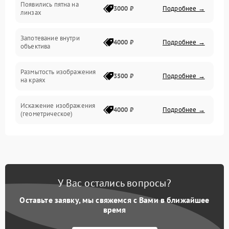
Появились пятна на
3000 ₽
Подробнее →
линзах
Запотевание внутри
4000 ₽
Подробнее →
объектива
Размытость изображения
3500 ₽
Подробнее →
на краях
Искажение изображения
4000 ₽
Подробнее →
(геометрическое)
Появление бликов или
3500 ₽
Подробнее →
ореолов
Проблемы с резкостью
У Вас остались вопросы?
при всех фокусных
4500 ₽
Подробнее →
расстояниях
Оставьте заявку, мы свяжемся с Вами в ближайшее
время