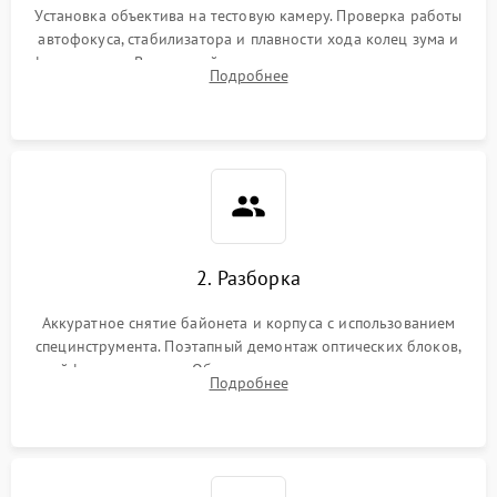
Установка объектива на тестовую камеру. Проверка работы
автофокуса, стабилизатора и плавности хода колец зума и
фокусировки. Визуальный осмотр линз на наличие царапин,
Подробнее
грибка, пыли и оценка состояния контактов байонета.
2. Разборка
Аккуратное снятие байонета и корпуса с использованием
специнструмента. Поэтапный демонтаж оптических блоков,
шлейфов и приводов. Обязательная маркировка положения
Подробнее
линзовых групп для сохранения заводской центровки при
сборке.