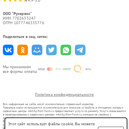
4.9-5.0
ООО "Русервис"
ИНН 7702633247
ОГРН 1077746335776
Поделиться в соц. сетях:
Мы принимаем
все формы оплаты
Политика конфиденциальности
Вся информация на сайте носит исключительно справочный характер.
Товарные знаки используются исключительно для описания устройств, в отношении которых
сервисные центры mkh.fujifilm-fixim.ru предоставляют услуги по ремонту. Услуги оказываются
в неавторизованных сервисных центрах mkh.fujifilm-fixim.ru, которые не связаны с
правообладателями товарных знаков или их официальными представителями.
Ремонт осуществляется для устройств, уже введенных в гражданский оборот в соответствии
Этот сайт использует файлы cookie. Вы можете
со статьей 1487 ГК РФ.
Использование товарных знаков не преследует цели индивидуализации услуг или введения