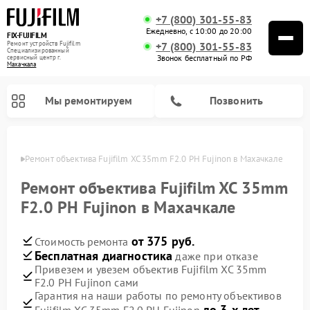
+7 (800) 301-55-83
Ежедневно, с 10:00 до 20:00
FIX-FUJIFILM
Ремонт устройств Fujifilm
+7 (800) 301-55-83
Специализированный
Звонок бесплатный по РФ
cервисный центр г.
Махачкала
Мы ремонтируем
Позвонить
чкале
Ремонт объектива Fujifilm XC 35mm F2.0 PH Fujinon в Махачкале
Ремонт объектива Fujifilm XC 35mm
F2.0 PH Fujinon в Махачкале
Ремонт цифровых биноклей Fujifilm
от 375 руб.
Стоимость ремонта
Бесплатная диагностика
даже при отказе
Привезем и увезем объектив Fujifilm XC 35mm
F2.0 PH Fujinon сами
Гарантия на наши работы по ремонту объективов
до 3-х лет
Fujifilm XC 35mm F2.0 PH Fujinon