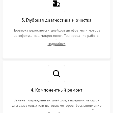
3. Глубокая диагностика и очистка
Проверка целостности шлейфов диафрагмы и мотора
автофокуса под микроскопом. Тестирование работы
электромагнитного привода. Очистка оптических элементов
Подробнее
от пыли, следов влаги и грибка спецрастворами без
повреждения просветления.
4. Компонентный ремонт
Замена поврежденных шлейфов, вышедших из строя
ультразвуковых или шаговых моторов. Восстановление
геометрии направляющих при заклинивании зума. Замена