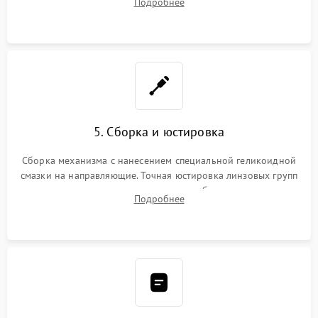
Подробнее
неисправного блока диафрагмы, датчиков положения или
поврежденных линз.
5. Сборка и юстировка
Сборка механизма с нанесением специальной геликоидной
смазки на направляющие. Точная юстировка линзовых групп
программным или механическим способом для устранения
Подробнее
бэк