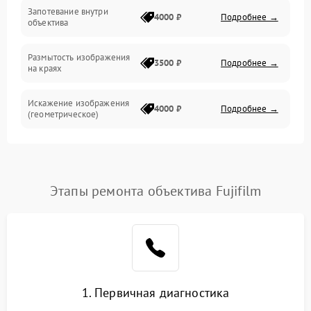
Запотевание внутри
4000 ₽
Подробнее →
объектива
Размытость изображения
3500 ₽
Подробнее →
на краях
Искажение изображения
4000 ₽
Подробнее →
(геометрическое)
Появление бликов или
3500 ₽
Подробнее →
ореолов
Этапы ремонта объектива Fujifilm
Проблемы с резкостью
при всех фокусных
4500 ₽
Подробнее →
расстояниях
1. Первичная диагностика