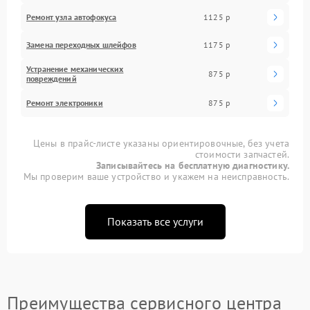
Ремонт узла автофокуса
1125 р
Замена переходных шлейфов
1175 р
Устранение механических
875 р
повреждений
Ремонт электроники
875 р
Цены в прайс-листе указаны ориентировочные, без учета
стоимости запчастей.
Записывайтесь на бесплатную диагностику.
Мы проверим ваше устройство и укажем на неисправность.
Показать все услуги
Преимущества сервисного центра