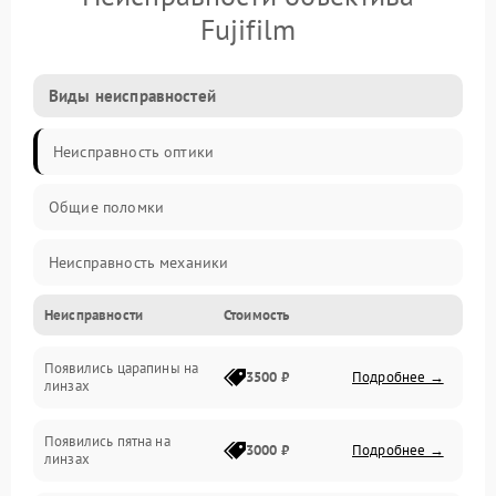
Fujifilm
Виды неисправностей
Неисправность оптики
Общие поломки
Неисправность механики
Неисправности
Стоимость
Неисправность электроники (если объектив с мотором/
стабилизатором)
Появились царапины на
3500 ₽
Подробнее →
линзах
Прочие неисправности
Появились пятна на
3000 ₽
Подробнее →
линзах