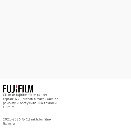
СЦ mkh.fujifilm-fixim.ru - сеть
сервисных центров в Махачкале по
ремонту и обслуживанию техники
Fujifilm
2021-2026 © СЦ mkh.fujifilm-
fixim.ru