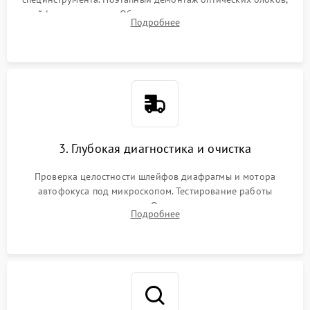
шлейфов и приводов. Обязательная маркировка положения
Подробнее
линзовых групп для сохранения заводской центровки при
сборке.
3. Глубокая диагностика и очистка
Проверка целостности шлейфов диафрагмы и мотора
автофокуса под микроскопом. Тестирование работы
электромагнитного привода. Очистка оптических элементов
Подробнее
от пыли, следов влаги и грибка спецрастворами без
повреждения просветления.