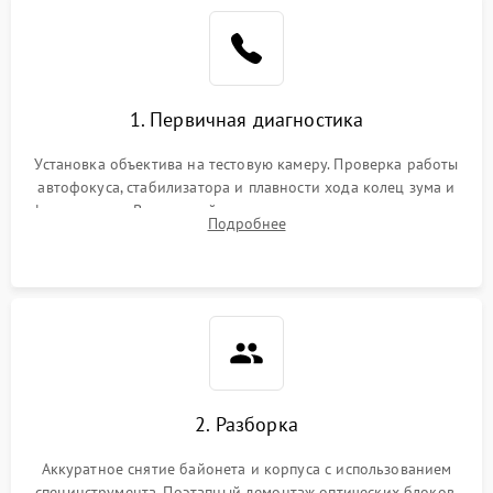
1. Первичная диагностика
Установка объектива на тестовую камеру. Проверка работы
автофокуса, стабилизатора и плавности хода колец зума и
фокусировки. Визуальный осмотр линз на наличие царапин,
Подробнее
грибка, пыли и оценка состояния контактов байонета.
2. Разборка
Аккуратное снятие байонета и корпуса с использованием
специнструмента. Поэтапный демонтаж оптических блоков,