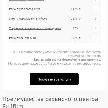
Ремонт узла автофокуса
1125 р
Замена переходных шлейфов
1175 р
Устранение механических повреждений
875 р
Ремонт электроники
875 р
Цены в прайс-листе указаны ориентировочные, без учета
стоимости запчастей.
Записывайтесь на бесплатную диагностику.
Мы проверим ваше устройство и укажем на неисправность.
Показать все услуги
Преимущества сервисного центра
Fujifilm