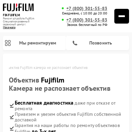
+7 (800) 301-55-83
Ежедневно, с 10:00 до 20:00
FIX-FUJIFILM
Ремонт устройств Fujifilm
+7 (800) 301-55-83
Специализированный
Звонок бесплатный по РФ
cервисный центр г.
Махачкала
Мы ремонтируем
Позвонить
е
Объектив Fujifilm камера не распознает объектив
Объектив
Fujifilm
Камера не распознает объектив
Ремонт цифровых биноклей Fujifilm
Бесплатная диагностика
даже при отказе от
ремонта
Привезем и увезем объектив Fujifilm собственной
доставкой
Гарантия на наши работы по ремонту объективов
до 3-х лет
Fujifilm