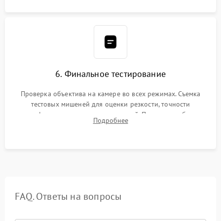
6. Финальное тестирование
Проверка объектива на камере во всех режимах. Съемка
тестовых мишеней для оценки резкости, точности
автофокуса и отсутствия искажений. Проверка работы
Подробнее
диафрагмы на закрытых значениях и тестирование
оптической стабилизации.
FAQ. Ответы на вопросы