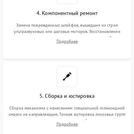
4. Компонентный ремонт
Замена поврежденных шлейфов, вышедших из строя
ультразвуковых или шаговых моторов. Восстановление
геометрии направляющих при заклинивании зума. Замена
Подробнее
неисправного блока диафрагмы, датчиков положения или
поврежденных линз.
5. Сборка и юстировка
Сборка механизма с нанесением специальной геликоидной
смазки на направляющие. Точная юстировка линзовых групп
программным или механическим способом для устранения
Подробнее
бэк