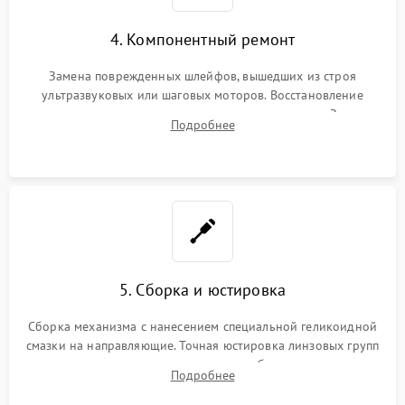
4. Компонентный ремонт
Замена поврежденных шлейфов, вышедших из строя
ультразвуковых или шаговых моторов. Восстановление
геометрии направляющих при заклинивании зума. Замена
Подробнее
неисправного блока диафрагмы, датчиков положения или
поврежденных линз.
5. Сборка и юстировка
Сборка механизма с нанесением специальной геликоидной
смазки на направляющие. Точная юстировка линзовых групп
программным или механическим способом для устранения
Подробнее
бэк