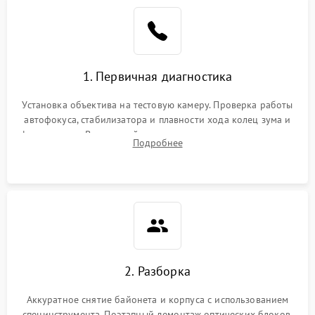
1. Первичная диагностика
Установка объектива на тестовую камеру. Проверка работы
автофокуса, стабилизатора и плавности хода колец зума и
фокусировки. Визуальный осмотр линз на наличие царапин,
Подробнее
грибка, пыли и оценка состояния контактов байонета.
2. Разборка
Аккуратное снятие байонета и корпуса с использованием
специнструмента. Поэтапный демонтаж оптических блоков,