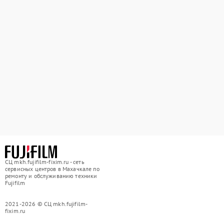
СЦ mkh.fujifilm-fixim.ru - сеть
сервисных центров в Махачкале по
ремонту и обслуживанию техники
Fujifilm
2021-2026 © СЦ mkh.fujifilm-
fixim.ru