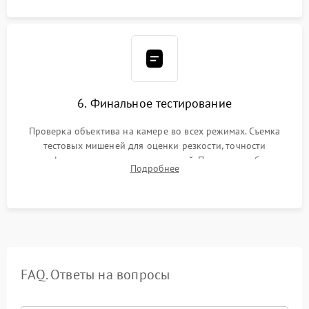
6. Финальное тестирование
Проверка объектива на камере во всех режимах. Съемка
тестовых мишеней для оценки резкости, точности
автофокуса и отсутствия искажений. Проверка работы
Подробнее
диафрагмы на закрытых значениях и тестирование
оптической стабилизации.
FAQ. Ответы на вопросы