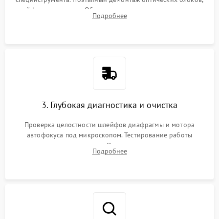
шлейфов и приводов. Обязательная маркировка положения
Подробнее
линзовых групп для сохранения заводской центровки при
сборке.
3. Глубокая диагностика и очистка
Проверка целостности шлейфов диафрагмы и мотора
автофокуса под микроскопом. Тестирование работы
электромагнитного привода. Очистка оптических элементов
Подробнее
от пыли, следов влаги и грибка спецрастворами без
повреждения просветления.