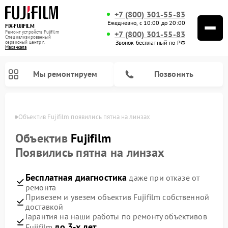
+7 (800) 301-55-83
Ежедневно, с 10:00 до 20:00
FIX-FUJIFILM
Ремонт устройств Fujifilm
+7 (800) 301-55-83
Специализированный
Звонок бесплатный по РФ
cервисный центр г.
Махачкала
Мы ремонтируем
Позвонить
чкале
Объектив Fujifilm появились пятна на линзах
Объектив
Fujifilm
Появились пятна на линзах
Ремонт цифровых биноклей Fujifilm
Бесплатная диагностика
даже при отказе от
ремонта
Привезем и увезем объектив Fujifilm собственной
доставкой
Гарантия на наши работы по ремонту объективов
до 3-х лет
Fujifilm