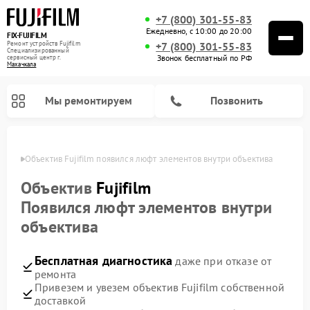
+7 (800) 301-55-83
Ежедневно, с 10:00 до 20:00
FIX-FUJIFILM
Ремонт устройств Fujifilm
+7 (800) 301-55-83
Специализированный
Звонок бесплатный по РФ
cервисный центр г.
Махачкала
Мы ремонтируем
Позвонить
чкале
Объектив Fujifilm появился люфт элементов внутри объектива
Объектив
Fujifilm
Появился люфт элементов внутри
Ремонт цифровых биноклей Fujifilm
объектива
Бесплатная диагностика
даже при отказе от
ремонта
Привезем и увезем объектив Fujifilm собственной
доставкой