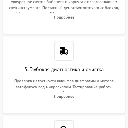
Аккуратное снятие байонета и корпуса с использованием
специнструмента. Поэтапный демонтаж оптических блоков,
шлейфов и приводов. Обязательная маркировка положения
Подробнее
линзовых групп для сохранения заводской центровки при
сборке.
3. Глубокая диагностика и очистка
Проверка целостности шлейфов диафрагмы и мотора
автофокуса под микроскопом. Тестирование работы
электромагнитного привода. Очистка оптических элементов
Подробнее
от пыли, следов влаги и грибка спецрастворами без
повреждения просветления.