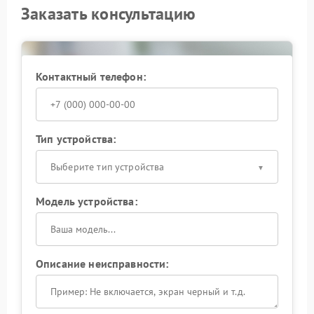
Заказать консультацию
ремонт или замена поврежденных креплений;
сборка и контроль работы оптики.
Обращение в сервисный центр Fujifilm позволяет
исключить скрытые повреждения, которые не
видны снаружи, но уже влияют на ресурс объектива
Контактный телефон:
и качество съемки.
Тип устройства:
Выберите тип устройства
Модель устройства:
Описание неисправности: