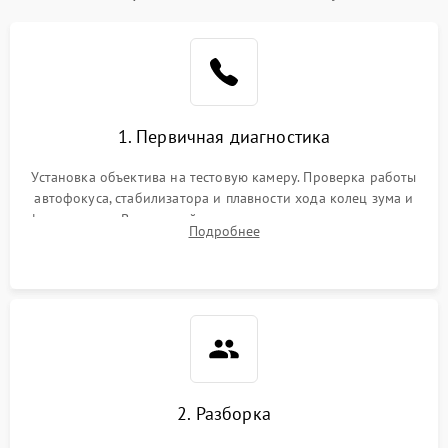
1. Первичная диагностика
Установка объектива на тестовую камеру. Проверка работы
автофокуса, стабилизатора и плавности хода колец зума и
фокусировки. Визуальный осмотр линз на наличие царапин,
Подробнее
грибка, пыли и оценка состояния контактов байонета.
2. Разборка