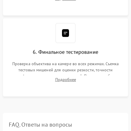
бэк
6. Финальное тестирование
Проверка объектива на камере во всех режимах. Съемка
тестовых мишеней для оценки резкости, точности
автофокуса и отсутствия искажений. Проверка работы
Подробнее
диафрагмы на закрытых значениях и тестирование
оптической стабилизации.
FAQ. Ответы на вопросы