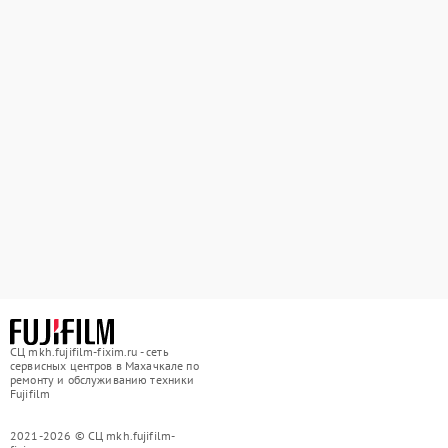
СЦ mkh.fujifilm-fixim.ru - сеть
сервисных центров в Махачкале по
ремонту и обслуживанию техники
Fujifilm
2021-2026 © СЦ mkh.fujifilm-