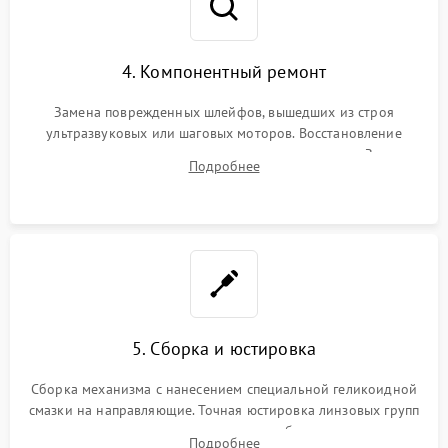
4. Компонентный ремонт
Замена поврежденных шлейфов, вышедших из строя
ультразвуковых или шаговых моторов. Восстановление
геометрии направляющих при заклинивании зума. Замена
Подробнее
неисправного блока диафрагмы, датчиков положения или
поврежденных линз.
5. Сборка и юстировка
Сборка механизма с нанесением специальной геликоидной
смазки на направляющие. Точная юстировка линзовых групп
программным или механическим способом для устранения
Подробнее