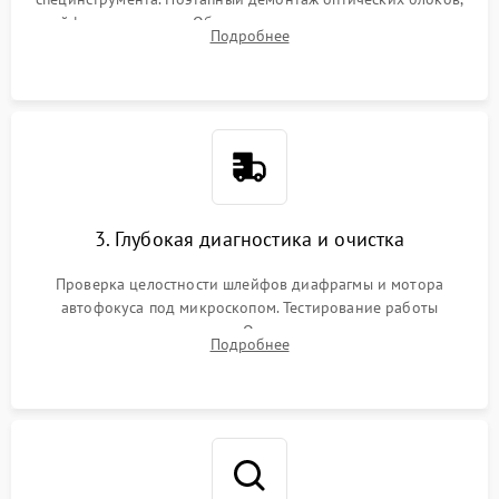
шлейфов и приводов. Обязательная маркировка положения
Подробнее
линзовых групп для сохранения заводской центровки при
сборке.
3. Глубокая диагностика и очистка
Проверка целостности шлейфов диафрагмы и мотора
автофокуса под микроскопом. Тестирование работы
электромагнитного привода. Очистка оптических элементов
Подробнее
от пыли, следов влаги и грибка спецрастворами без
повреждения просветления.