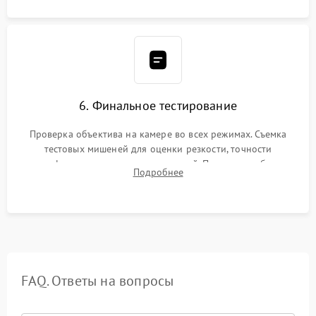
6. Финальное тестирование
Проверка объектива на камере во всех режимах. Съемка
тестовых мишеней для оценки резкости, точности
автофокуса и отсутствия искажений. Проверка работы
Подробнее
диафрагмы на закрытых значениях и тестирование
оптической стабилизации.
FAQ. Ответы на вопросы