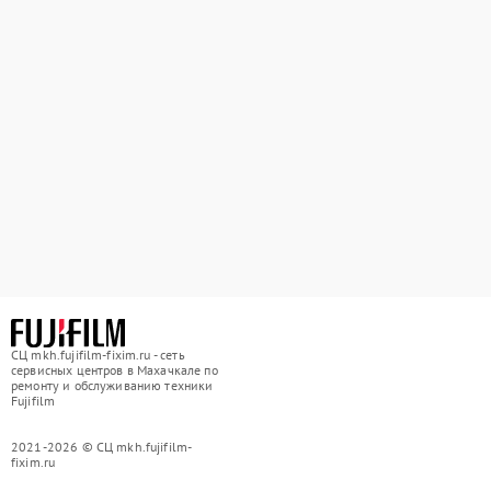
СЦ mkh.fujifilm-fixim.ru - сеть
сервисных центров в Махачкале по
ремонту и обслуживанию техники
Fujifilm
2021-2026 © СЦ mkh.fujifilm-
fixim.ru