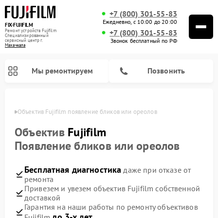
+7 (800) 301-55-83
Ежедневно, с 10:00 до 20:00
FIX-FUJIFILM
Ремонт устройств Fujifilm
+7 (800) 301-55-83
Специализированный
Звонок бесплатный по РФ
cервисный центр г.
Махачкала
Мы ремонтируем
Позвонить
чкале
Объектив Fujifilm появление бликов или ореолов
Объектив
Fujifilm
Появление бликов или ореолов
Ремонт цифровых биноклей Fujifilm
Бесплатная диагностика
даже при отказе от
ремонта
Привезем и увезем объектив Fujifilm собственной
доставкой
Гарантия на наши работы по ремонту объективов
до 3-х лет
Fujifilm