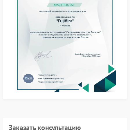
В сервисе Fujifilm мастера рассматривают
несколько технических факторов. Внешне симптом
один, но причины различаются. Наиболее
вероятны:
налет или микроповреждения на передней линзе;
следы влаги внутри оптической схемы;
смещение деталей после удара;
износ внутренних покрытий.
Как проходит ремонт
В сервисном центре Fujifilm работы ведут поэтапно:
сначала оценивают состояние оптики и механики,
затем устраняют загрязнение, выравнивают
положение элементов, при необходимости меняют
поврежденные детали. Такой подход позволяет
вернуть чистую картинку и предсказуемую работу
объектива.
Почему важна точная
диагностика
Заказать консультацию