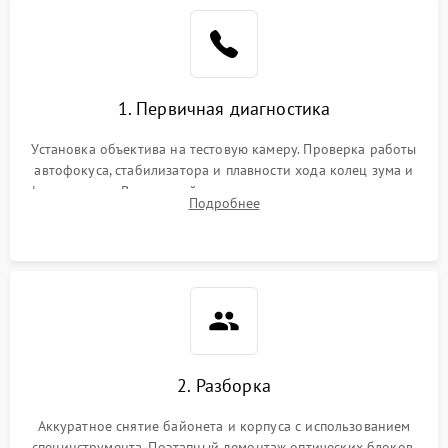
1. Первичная диагностика
Установка объектива на тестовую камеру. Проверка работы
автофокуса, стабилизатора и плавности хода колец зума и
фокусировки. Визуальный осмотр линз на наличие царапин,
Подробнее
грибка, пыли и оценка состояния контактов байонета.
2. Разборка
Аккуратное снятие байонета и корпуса с использованием
специнструмента. Поэтапный демонтаж оптических блоков,