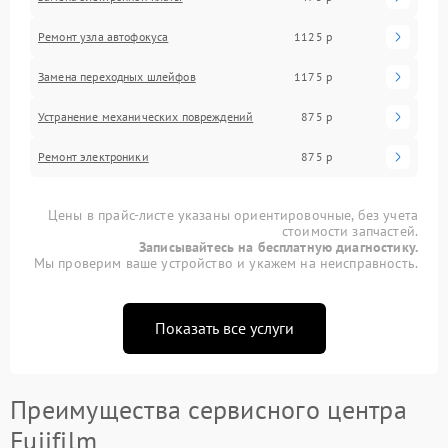
Ремонт узла автофокуса
1125 р
Замена переходных шлейфов
1175 р
Устранение механических повреждений
875 р
Ремонт электроники
875 р
Цены в прайс-листе указаны ориентировочные, без учета
стоимости запчастей.
Записывайтесь на бесплатную диагностику.
Мы проверим ваше устройство и укажем на неисправность.
Показать все услуги
Преимущества сервисного центра
Fujifilm