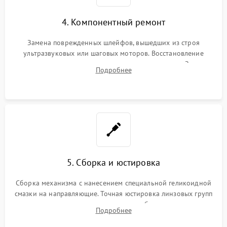
4. Компонентный ремонт
Замена поврежденных шлейфов, вышедших из строя
ультразвуковых или шаговых моторов. Восстановление
геометрии направляющих при заклинивании зума. Замена
Подробнее
неисправного блока диафрагмы, датчиков положения или
поврежденных линз.
5. Сборка и юстировка
Сборка механизма с нанесением специальной геликоидной
смазки на направляющие. Точная юстировка линзовых групп
программным или механическим способом для устранения
Подробнее
бэк