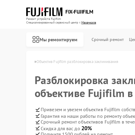
FIX-FUJIFILM
Ремонт устройств Fujifilm
Специализированный cервисный центр г.
Махачкала
Мы ремонтируем
Срочный ремонт
Це
ujifilm в Махачкале
Объектив Fujifilm разблокировка заклинивания
Разблокировка закл
Ремонт фотоаппаратов Fujifilm
Ремонт цифровых биноклей Fujifilm
объективе Fujifilm 
Привезем и увезем объектив Fujifilm собс
Гарантия на наши работы по ремонту объек
Срочный ремонт объективов Fujifilm в тече
20%
Скидка для вас до
Получите 1500 рублей на ремонт