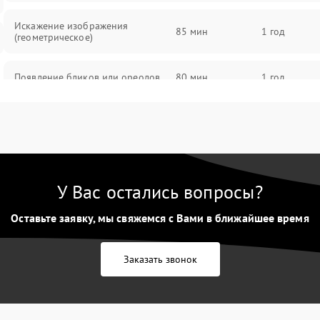
Искажение изображения
85 мин
1 год
(геометрическое)
Появление бликов или ореолов
80 мин
1 год
Проблемы с резкостью при всех
85 мин
1 год
фокусных расстояниях
У Вас остались вопросы?
Оставьте заявку, мы свяжемся с Вами в ближайшее время
Заказать звонок