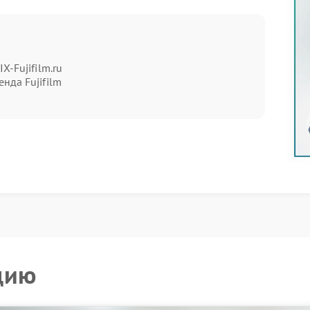
у — убедитесь, что он надежно закреплен;
чатки пальцев или разводы на линзах влияют на
ирокая диафрагма может провоцировать
ям.
X-Fujifilm.ru
нда Fujifilm
 проблема сохраняется, вероятны внутренние
в сервис Fujifilm: специалисты оценят состояние
lm.
а краях изображения:
кает после ударов или падений;
ушает точность настройки резкости;
ое расположение оптических элементов;
утрь корпуса — провоцирует появление
ности обратитесь в сервисный центр Fujifilm.
зированным оборудованием для юстировки оптики и
цию
ва. Это гарантирует возвращение четкости