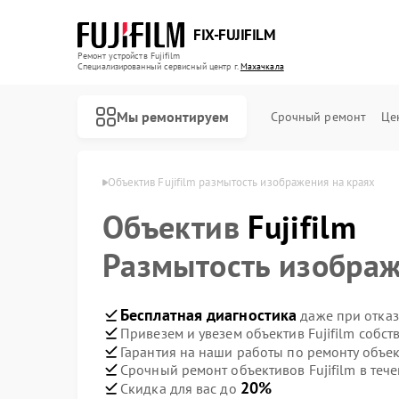
FIX-FUJIFILM
Ремонт устройств Fujifilm
Специализированный cервисный центр г.
Махачкала
Мы ремонтируем
Срочный ремонт
Це
ujifilm в Махачкале
Объектив Fujifilm размытость изображения на краях
Объектив
Fujifilm
Ремонт фотоаппаратов Fujifilm
Ремонт цифровых биноклей Fujifilm
Размытость изображ
Бесплатная диагностика
даже при отказ
Привезем и увезем объектив Fujifilm собс
Гарантия на наши работы по ремонту объек
Срочный ремонт объективов Fujifilm в тече
20%
Скидка для вас до