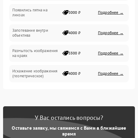
Появились пятна на
3000 ₽
Подробнее →
линзах
Запотевание внутри
4000 ₽
Подробнее →
объектива
Размытость изображения
3500 ₽
Подробнее →
на краях
Искажение изображения
4000 ₽
Подробнее →
(геометрическое)
Появление бликов или
3500 ₽
Подробнее →
ореолов
Проблемы с резкостью
У Вас остались вопросы?
при всех фокусных
4500 ₽
Подробнее →
расстояниях
Оставьте заявку, мы свяжемся с Вами в ближайшее
время