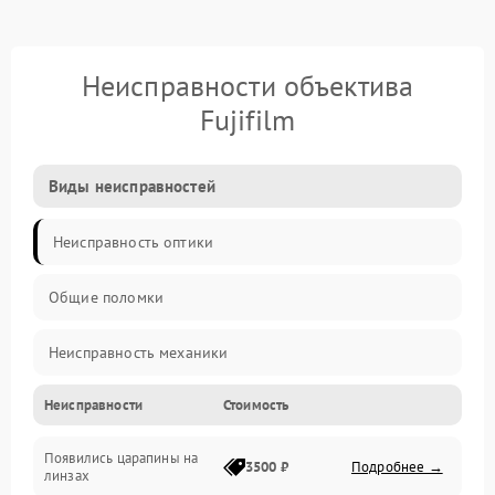
Неисправности объектива
Fujifilm
Виды неисправностей
Неисправность оптики
Общие поломки
Неисправность механики
Неисправности
Стоимость
Неисправность электроники (если объектив с мотором/
стабилизатором)
Появились царапины на
3500 ₽
Подробнее →
линзах
Прочие неисправности