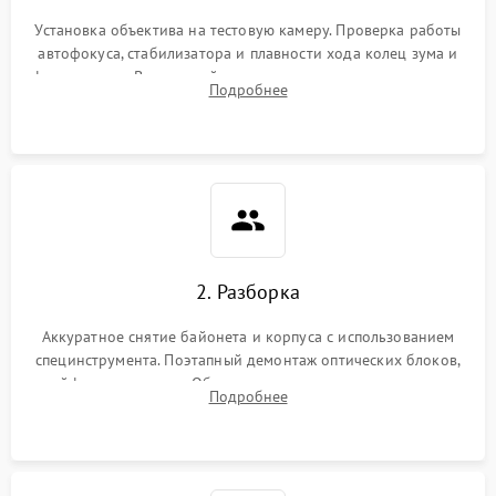
Установка объектива на тестовую камеру. Проверка работы
автофокуса, стабилизатора и плавности хода колец зума и
фокусировки. Визуальный осмотр линз на наличие царапин,
Подробнее
грибка, пыли и оценка состояния контактов байонета.
2. Разборка
Аккуратное снятие байонета и корпуса с использованием
специнструмента. Поэтапный демонтаж оптических блоков,
шлейфов и приводов. Обязательная маркировка положения
Подробнее
линзовых групп для сохранения заводской центровки при
сборке.