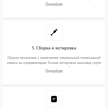
геометрии направляющих при заклинивании зума. Замена
Подробнее
неисправного блока диафрагмы, датчиков положения или
поврежденных линз.
5. Сборка и юстировка
Сборка механизма с нанесением специальной геликоидной
смазки на направляющие. Точная юстировка линзовых групп
программным или механическим способом для устранения
Подробнее
бэк