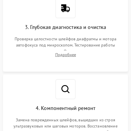
3. Глубокая диагностика и очистка
Проверка целостности шлейфов диафрагмы и мотора
автофокуса под микроскопом. Тестирование работы
электромагнитного привода. Очистка оптических элементов
Подробнее
от пыли, следов влаги и грибка спецрастворами без
повреждения просветления.
4. Компонентный ремонт
Замена поврежденных шлейфов, вышедших из строя
ультразвуковых или шаговых моторов. Восстановление