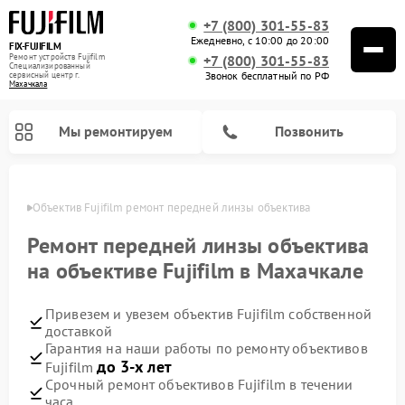
+7 (800) 301-55-83
Ежедневно, с 10:00 до 20:00
FIX-FUJIFILM
Ремонт устройств Fujifilm
+7 (800) 301-55-83
Специализированный
Звонок бесплатный по РФ
cервисный центр г.
Махачкала
Мы ремонтируем
Позвонить
чкале
Объектив Fujifilm ремонт передней линзы объектива
Ремонт передней линзы объектива
на объективе Fujifilm в Махачкале
Ремонт цифровых биноклей Fujifilm
Привезем и увезем объектив Fujifilm собственной
доставкой
Гарантия на наши работы по ремонту объективов
до 3-х лет
Fujifilm
Срочный ремонт объективов Fujifilm в течении
часа