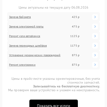
Цены актуальны на текущую дату 06.08.2026
Замена байонета
425 р
Замена электронной платы
475 р
Ремонт узла автофокуса
1125 р
Замена переходных шлейфов
1175 р
Устранение механических повреждений
875 р
Ремонт электроники
875 р
Цены в прайс-листе указаны ориентировочные, без учета
стоимости запчастей.
Записывайтесь на бесплатную диагностику.
Мы проверим ваше устройство и укажем на неисправность.
Показать все услуги