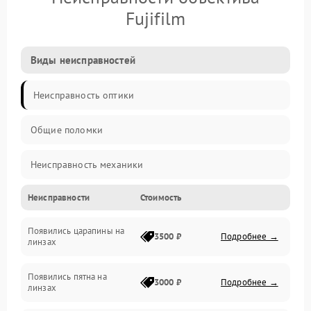
Fujifilm
Виды неисправностей
Неисправность оптики
Общие поломки
Неисправность механики
Неисправности
Стоимость
Неисправность электроники (если объектив с мотором/
стабилизатором)
Появились царапины на
3500 ₽
Подробнее →
линзах
Прочие неисправности
Появились пятна на
3000 ₽
Подробнее →
линзах