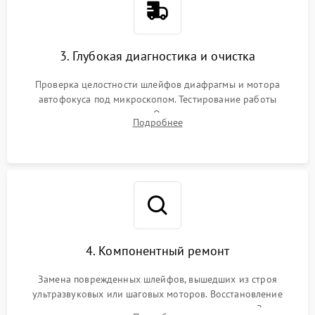
3. Глубокая диагностика и очистка
Проверка целостности шлейфов диафрагмы и мотора
автофокуса под микроскопом. Тестирование работы
электромагнитного привода. Очистка оптических элементов
Подробнее
от пыли, следов влаги и грибка спецрастворами без
повреждения просветления.
4. Компонентный ремонт
Замена поврежденных шлейфов, вышедших из строя
ультразвуковых или шаговых моторов. Восстановление
геометрии направляющих при заклинивании зума. Замена