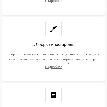
Подробнее
неисправного блока диафрагмы, датчиков положения или
поврежденных линз.
5. Сборка и юстировка
Сборка механизма с нанесением специальной геликоидной
смазки на направляющие. Точная юстировка линзовых групп
программным или механическим способом для устранения
Подробнее
бэк