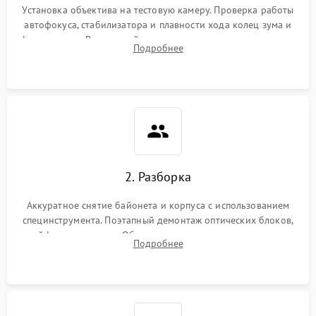
Установка объектива на тестовую камеру. Проверка работы
автофокуса, стабилизатора и плавности хода колец зума и
фокусировки. Визуальный осмотр линз на наличие царапин,
Подробнее
грибка, пыли и оценка состояния контактов байонета.
2. Разборка
Аккуратное снятие байонета и корпуса с использованием
специнструмента. Поэтапный демонтаж оптических блоков,
шлейфов и приводов. Обязательная маркировка положения
Подробнее
линзовых групп для сохранения заводской центровки при
сборке.