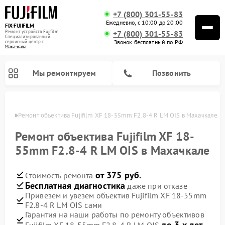
+7 (800) 301-55-83
Ежедневно, с 10:00 до 20:00
FIX-FUJIFILM
Ремонт устройств Fujifilm
+7 (800) 301-55-83
Специализированный
Звонок бесплатный по РФ
cервисный центр г.
Махачкала
Мы ремонтируем
Позвонить
чкале
Ремонт объектива Fujifilm XF 18-55mm F2.8-4 R LM OIS в Махачкале
Ремонт объектива Fujifilm XF 18-
55mm F2.8-4 R LM OIS в Махачкале
Ремонт цифровых биноклей Fujifilm
от 375 руб.
Стоимость ремонта
Бесплатная диагностика
даже при отказе
Привезем и увезем объектив Fujifilm XF 18-55mm
F2.8-4 R LM OIS сами
Гарантия на наши работы по ремонту объективов
до 3-х лет
Fujifilm XF 18-55mm F2.8-4 R LM OIS