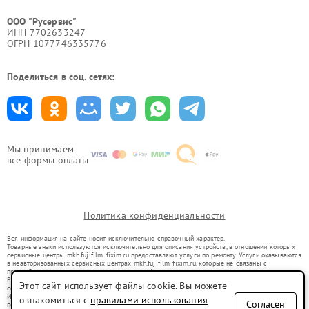
ООО "Русервис"
ИНН 7702633247
ОГРН 1077746335776
Поделиться в соц. сетях:
Мы принимаем
все формы оплаты
Политика конфиденциальности
Вся информация на сайте носит исключительно справочный характер.
Товарные знаки используются исключительно для описания устройств, в отношении которых
сервисные центры mkh.fujifilm-fixim.ru предоставляют услуги по ремонту. Услуги оказываются
в неавторизованных сервисных центрах mkh.fujifilm-fixim.ru, которые не связаны с
правообладателями товарных знаков или их официальными представителями.
Ремонт осуществляется для устройств, уже введенных в гражданский оборот в соответствии
Этот сайт использует файлы cookie. Вы можете
со статьей 1487 ГК РФ.
Использование товарных знаков не преследует цели индивидуализации услуг или введения
ознакомиться с
правилами использования
Согласен
потребителей в заблуждение, а служит для информирования о предоставляемых услугах по