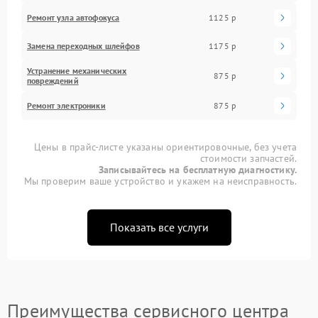
Ремонт узла автофокуса
1125 р
Замена переходных шлейфов
1175 р
Устранение механических
875 р
повреждений
Ремонт электроники
875 р
Цены в прайс-листе указаны ориентировочные, без учета
стоимости запчастей.
Записывайтесь на бесплатную диагностику.
Мы проверим ваше устройство и укажем на неисправность.
Показать все услуги
Преимущества сервисного центра