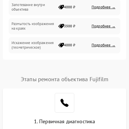
Запотевание внутри
4000 ₽
Подробнее →
объектива
Размытость изображения
3500 ₽
Подробнее →
на краях
Искажение изображения
4000 ₽
Подробнее →
(геометрическое)
Появление бликов или
3500 ₽
Подробнее →
ореолов
Этапы ремонта объектива Fujifilm
Проблемы с резкостью
при всех фокусных
4500 ₽
Подробнее →
расстояниях
1. Первичная диагностика