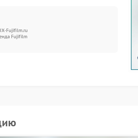
ри переносе камеры из теплого помещения на мороз;
бенно в тропическом климате или вблизи водоемов;
зноса уплотнителей или механических повреждений.
могут усугубить ситуацию: разборка без
X-Fujifilm.ru
 юстировку линз. Для точной диагностики лучше
нда Fujifilm
иалисты оценят степень повреждения и определят
по устранению последствий запотевания. Мастера
 восстанавливают герметичность корпуса и проводят
влаги.
ания важно минимизировать использование
о снизит риск коррозии металлических деталей и
у квалифицированных специалистов гарантирует
.
цию