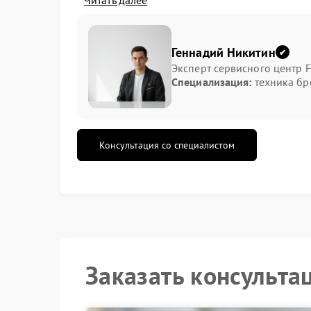
Читать далее
резкий перепад температур — например, п
высокая влажность окружающей среды, осо
нарушение герметичности корпуса из‑за и
Геннадий Никитин
Самостоятельные попытки устранить проблему 
Эксперт сервисного центр FI
специальных инструментов способна нарушить
Специализация:
техника бре
обратиться в сервисный центр Fujifilm. Спец
необходимость вмешательства.
Компания FIX-FUJIFILM предоставляет услуги 
выполняют замену уплотнительных элементов,
Консультация со специалистом
профилактику против дальнейшего скопления 
При обнаружении первых признаков запотев
объектива до проведения сервиса Fujifilm. Эт
порчи оптических покрытий. Ремонт Fujifilm 
возврат устройства к штатному режиму работы
Заказать консульта