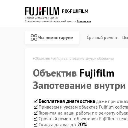
FIX-FUJIFILM
Ремонт устройств Fujifilm
Специализированный cервисный центр г.
Махачкала
Мы ремонтируем
Срочный ремонт
Це
ujifilm в Махачкале
Объектив Fujifilm запотевание внутри объектива
Объектив
Fujifilm
Ремонт фотоаппаратов Fujifilm
Ремонт цифровых биноклей Fujifilm
Запотевание внутри
Бесплатная диагностика
даже при отказ
Привезем и увезем объектив Fujifilm собс
Гарантия на наши работы по ремонту объек
Срочный ремонт объективов Fujifilm в тече
20%
Скидка для вас до