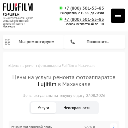
+7 (800) 301-55-83
Ежедневно, с 10:00 до 20:00
FIX-FUJIFILM
Ремонт устройств Fujifilm
+7 (800) 301-55-83
Специализированный
Звонок бесплатный по РФ
cервисный центр г.
Махачкала
Мы ремонтируем
Позвонить
Цены
Цены на ремонт фотоаппарата Fujifilm в Махачкале
Цены на услуги ремонта фотоаппаратов
Fujifilm
в Махачкале
Ремонт цифровых биноклей Fujifilm
Цены актуальны на текущую дату 07.08.2026
Услуги
Неисправности
Ремонт материнской платы
3270 р