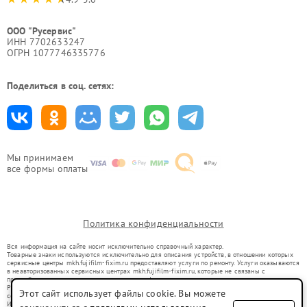
ООО "Русервис"
ИНН 7702633247
ОГРН 1077746335776
Поделиться в соц. сетях:
Мы принимаем
все формы оплаты
Политика конфиденциальности
Вся информация на сайте носит исключительно справочный характер.
Товарные знаки используются исключительно для описания устройств, в отношении которых
сервисные центры mkh.fujifilm-fixim.ru предоставляют услуги по ремонту. Услуги оказываются
в неавторизованных сервисных центрах mkh.fujifilm-fixim.ru, которые не связаны с
правообладателями товарных знаков или их официальными представителями.
Ремонт осуществляется для устройств, уже введенных в гражданский оборот в соответствии
Этот сайт использует файлы cookie. Вы можете
со статьей 1487 ГК РФ.
Использование товарных знаков не преследует цели индивидуализации услуг или введения