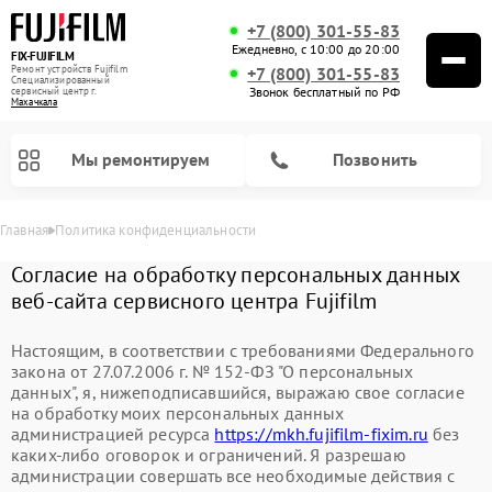
+7 (800) 301-55-83
Ежедневно, с 10:00 до 20:00
FIX-FUJIFILM
Ремонт устройств Fujifilm
+7 (800) 301-55-83
Специализированный
Звонок бесплатный по РФ
cервисный центр г.
Махачкала
Мы ремонтируем
Позвонить
Главная
Политика конфиденциальности
Согласие на обработку персональных данных
веб-сайта сервисного центра Fujifilm
Ремонт цифровых биноклей Fujifilm
Настоящим, в соответствии с требованиями Федерального
закона от 27.07.2006 г. № 152-ФЗ "О персональных
данных", я, нижеподписавшийся, выражаю свое согласие
на обработку моих персональных данных
администрацией ресурса
https://mkh.fujifilm-fixim.ru
без
каких-либо оговорок и ограничений. Я разрешаю
администрации совершать все необходимые действия с