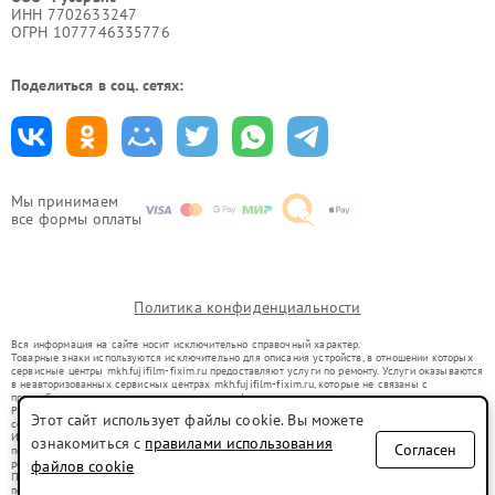
ИНН 7702633247
ОГРН 1077746335776
Поделиться в соц. сетях:
Мы принимаем
все формы оплаты
Политика конфиденциальности
Вся информация на сайте носит исключительно справочный характер.
Товарные знаки используются исключительно для описания устройств, в отношении которых
сервисные центры mkh.fujifilm-fixim.ru предоставляют услуги по ремонту. Услуги оказываются
в неавторизованных сервисных центрах mkh.fujifilm-fixim.ru, которые не связаны с
правообладателями товарных знаков или их официальными представителями.
Ремонт осуществляется для устройств, уже введенных в гражданский оборот в соответствии
Этот сайт использует файлы cookie. Вы можете
со статьей 1487 ГК РФ.
Использование товарных знаков не преследует цели индивидуализации услуг или введения
ознакомиться с
правилами использования
Согласен
потребителей в заблуждение, а служит для информирования о предоставляемых услугах по
ремонту техники указанных брендов.
файлов cookie
Представленная на сайте информация не является публичной офертой, определяемой
положениями Статьи 437(2) Гражданского кодекса РФ