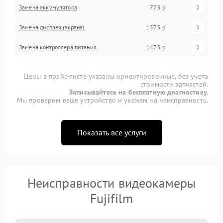
Замена аккумулятора
775 р
Замена дисплея (экрана)
1575 р
Замена контроллера питания
1475 р
Цены в прайс-листе указаны ориентировочные, без учета
стоимости запчастей.
Записывайтесь на бесплатную диагностику.
Мы проверим ваше устройство и укажем на неисправность.
Показать все услуги
Неисправности видеокамеры
Fujifilm