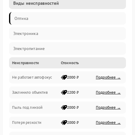
Виды неисправностей
Оптика
Электроника
Электропитание
Неисправности
Стоимость
Видео
Не работает автофокус
2000 ₽
Подробнее →
Хранение данных
Заклинило объектив
2200 ₽
Подробнее →
Программное обеспечение
Пыль под линзой
2000 ₽
Подробнее →
Механические повреждения
Потеря резкости
2000 ₽
Подробнее →
Аудио