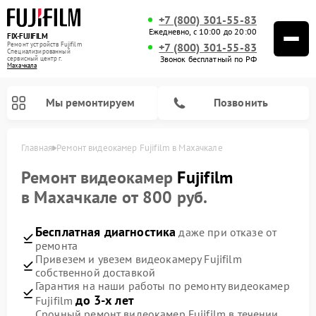
+7 (800) 301-55-83
Ежедневно, с 10:00 до 20:00
FIX-FUJIFILM
Ремонт устройств Fujifilm
+7 (800) 301-55-83
Специализированный
Звонок бесплатный по РФ
cервисный центр г.
Махачкала
Мы ремонтируем
Позвонить
Главная
Ремонт видеокамер Fujifilm в Махачкале
Ремонт видеокамер
Fujifilm
в Махачкале от 800 руб.
Ремонт цифровых биноклей Fujifilm
Бесплатная диагностика
даже при отказе от
ремонта
Привезем и увезем видеокамеру Fujifilm
собственной доставкой
Гарантия на наши работы по ремонту видеокамер
до 3-х лет
Fujifilm
Срочный ремонт видеокамер Fujifilm в течении