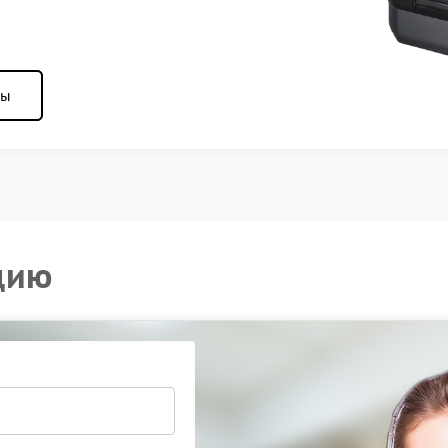
ны
цию