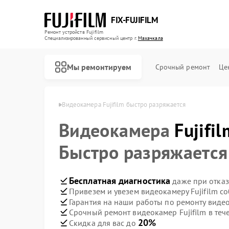
FIX-FUJIFILM
Ремонт устройств Fujifilm
Специализированный cервисный центр г.
Махачкала
Мы ремонтируем
Срочный ремонт
Це
ujifilm в Махачкале
Видеокамера Fujifilm быстро разряжается
Видеокамера
Fujifil
Ремонт фотоаппаратов Fujifilm
Ремонт цифровых биноклей Fujifilm
Быстро разряжается
Бесплатная диагностика
даже при отказ
Привезем и увезем видеокамеру Fujifilm с
Гарантия на наши работы по ремонту видео
Срочный ремонт видеокамер Fujifilm в теч
20%
Скидка для вас до