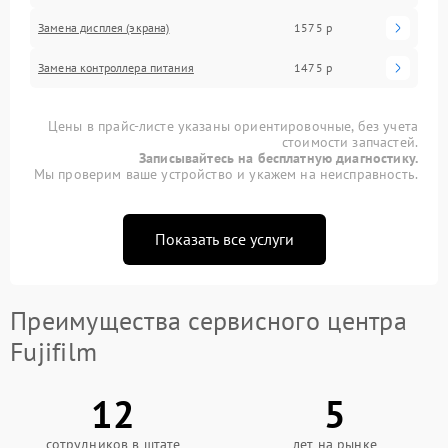
Замена дисплея (экрана)
1575 р
Замена контроллера питания
1475 р
Цены в прайс-листе указаны ориентировочные, без учета
стоимости запчастей.
Записывайтесь на бесплатную диагностику.
Мы проверим ваше устройство и укажем на неисправность.
Показать все услуги
Преимущества сервисного центра
Fujifilm
12
5
сотрудников в штате
лет на рынке