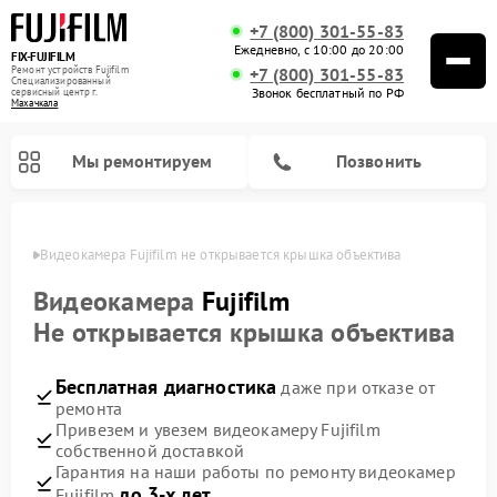
+7 (800) 301-55-83
Ежедневно, с 10:00 до 20:00
FIX-FUJIFILM
Ремонт устройств Fujifilm
+7 (800) 301-55-83
Специализированный
Звонок бесплатный по РФ
cервисный центр г.
Махачкала
Мы ремонтируем
Позвонить
чкале
Видеокамера Fujifilm не открывается крышка объектива
Видеокамера
Fujifilm
Не открывается крышка объектива
Ремонт цифровых биноклей Fujifilm
Бесплатная диагностика
даже при отказе от
ремонта
Привезем и увезем видеокамеру Fujifilm
собственной доставкой
Гарантия на наши работы по ремонту видеокамер
до 3-х лет
Fujifilm