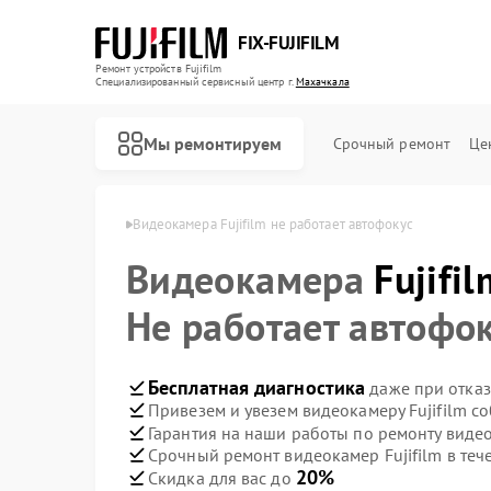
FIX-FUJIFILM
Ремонт устройств Fujifilm
Специализированный cервисный центр г.
Махачкала
Мы ремонтируем
Срочный ремонт
Це
ujifilm в Махачкале
Видеокамера Fujifilm не работает автофокус
Видеокамера
Fujifil
Ремонт фотоаппаратов Fujifilm
Ремонт цифровых биноклей Fujifilm
Не работает автофо
Бесплатная диагностика
даже при отказ
Привезем и увезем видеокамеру Fujifilm с
Гарантия на наши работы по ремонту видео
Срочный ремонт видеокамер Fujifilm в теч
20%
Скидка для вас до