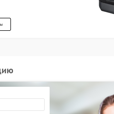
ны
цию